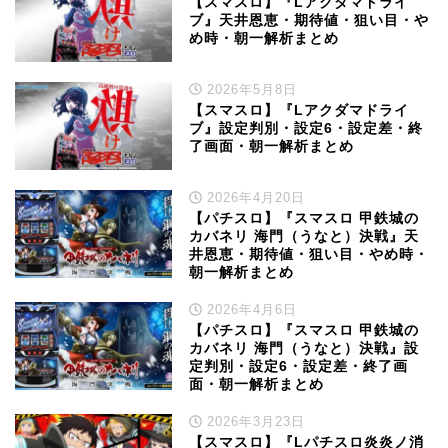
【スマスロ】『Lアクダマドライ
ブ』天井恩恵・期待値・狙い目・や
め時・朝一解析まとめ
2026年5月8日
【スマスロ】『Lアクダマドライ
ブ』設定判別・設定6・設定差・終
了画面・朝一解析まとめ
2026年4月20日
【パチスロ】『スマスロ 甲鉄城の
カバネリ 海門（うなと）決戦』天
井恩恵・期待値・狙い目・やめ時・
朝一解析まとめ
2026年4月6日
【パチスロ】『スマスロ 甲鉄城の
カバネリ 海門（うなと）決戦』設
定判別・設定6・設定差・終了画
面・朝一解析まとめ
2026年3月23日
【スマスロ】『Lパチスロ炎炎ノ消