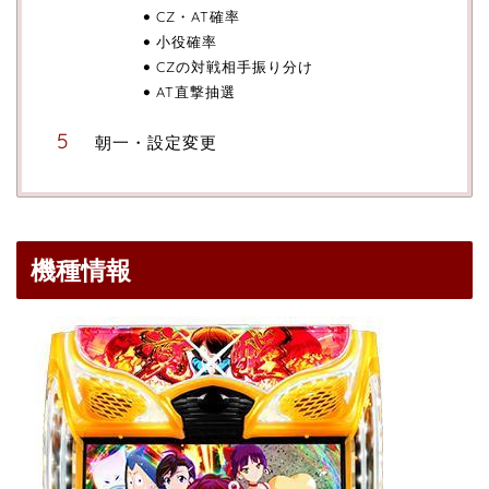
CZ・AT確率
小役確率
CZの対戦相手振り分け
AT直撃抽選
朝一・設定変更
機種情報