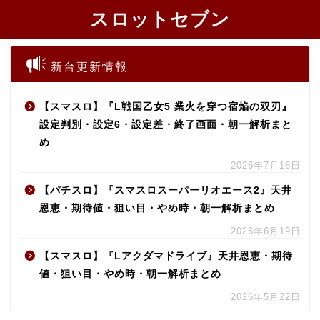
スロットセブン
新台更新情報
【スマスロ】『L戦国乙女5 業火を穿つ宿焔の双刃』
設定判別・設定6・設定差・終了画面・朝一解析まと
め
2026年7月16日
【パチスロ】『スマスロスーパーリオエース2』天井
恩恵・期待値・狙い目・やめ時・朝一解析まとめ
2026年6月19日
【スマスロ】『Lアクダマドライブ』天井恩恵・期待
値・狙い目・やめ時・朝一解析まとめ
2026年5月22日