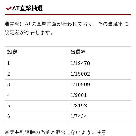
AT直撃抽選
通常時はATの直撃抽選が行われており、その当選率に
設定差が存在します。
設定
当選率
1
1/19478
2
1/15002
3
1/10909
4
1/9001
5
1/8193
6
1/7434
※天井到達時の当選と混合しないように注意