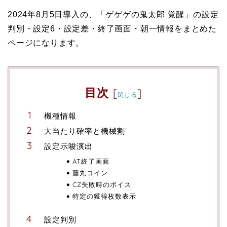
2024年8月5日導入の、「ゲゲゲの鬼太郎 覚醒」の設定
判別・設定6・設定差・終了画面・朝一情報をまとめた
ページになります。
目次
[
]
閉じる
機種情報
大当たり確率と機械割
設定示唆演出
AT終了画面
藤丸コイン
CZ失敗時のボイス
特定の獲得枚数表示
設定判別