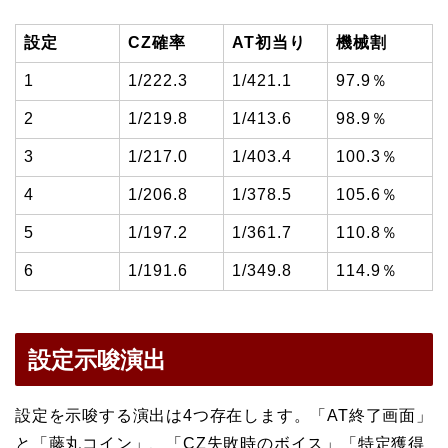
設定
CZ確率
AT初当り
機械割
1
1/222.3
1/421.1
97.9％
2
1/219.8
1/413.6
98.9％
3
1/217.0
1/403.4
100.3％
4
1/206.8
1/378.5
105.6％
5
1/197.2
1/361.7
110.8％
6
1/191.6
1/349.8
114.9％
設定示唆演出
設定を示唆する演出は4つ存在します。「AT終了画面」
と「藤丸コイン」、「CZ失敗時のボイス」「特定獲得