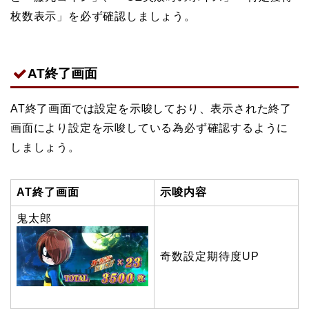
枚数表示」を必ず確認しましょう。
AT終了画面
AT終了画面では設定を示唆しており、表示された終了
画面により設定を示唆している為必ず確認するように
しましょう。
AT終了画面
示唆内容
鬼太郎
奇数設定期待度UP