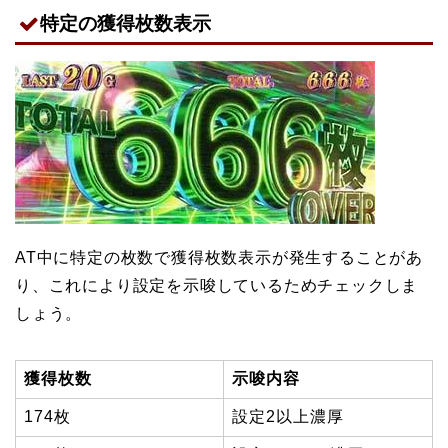
特定の獲得枚数表示
AT中に特定の枚数で獲得枚数表示が発生することがあ
り、これにより設定を示唆しているためチェックしま
しょう。
獲得枚数
示唆内容
174枚
設定2以上濃厚