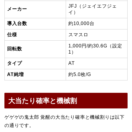
JFJ（ジェイエフジェ
メーカー
イ）
導入台数
約10,000台
仕様
スマスロ
1,000円/約30.6G（設定
回転数
1）
タイプ
AT
AT純増
約5.0枚/G
大当たり確率と機械割
ゲゲゲの鬼太郎 覚醒の大当たり確率と機械割りは以下
の通りです。