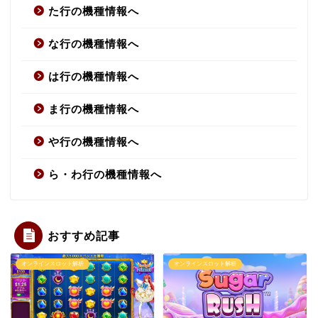
た行の機種情報へ
な行の機種情報へ
は行の機種情報へ
ま行の機種情報へ
や行の機種情報へ
ら・わ行の機種情報へ
おすすめ記事
オンラインスロット解析
オンラインスロット解析