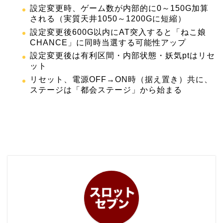
設定変更時、ゲーム数が内部的に0～150G加算
される（実質天井1050～1200Gに短縮）
設定変更後600G以内にAT突入すると「ねこ娘
CHANCE」に同時当選する可能性アップ
設定変更後は有利区間・内部状態・妖気ptはリセ
ット
リセット、電源OFF→ON時（据え置き）共に、
ステージは「都会ステージ」から始まる