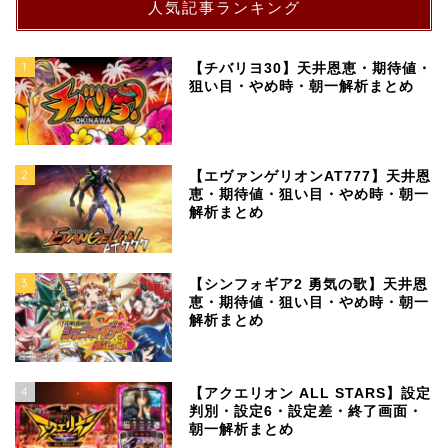
人気記事ランキング
1
【チバリヨ30】天井恩恵・期待値・
狙い目・やめ時・朝一解析まとめ
2
【エヴァンゲリオンAT777】天井恩
恵・期待値・狙い目・やめ時・朝一
解析まとめ
3
【シンフォギア2 勇気の歌】天井恩
恵・期待値・狙い目・やめ時・朝一
解析まとめ
4
【アクエリオン ALL STARS】設定
判別・設定6・設定差・終了画面・
朝一解析まとめ