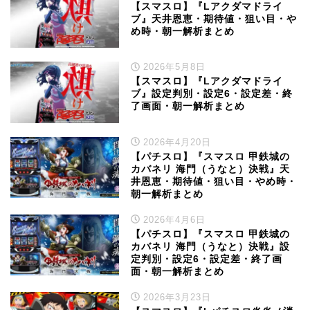
【スマスロ】『Lアクダマドライ
ブ』天井恩恵・期待値・狙い目・や
め時・朝一解析まとめ
2026年5月8日
【スマスロ】『Lアクダマドライ
ブ』設定判別・設定6・設定差・終
了画面・朝一解析まとめ
2026年4月20日
【パチスロ】『スマスロ 甲鉄城の
カバネリ 海門（うなと）決戦』天
井恩恵・期待値・狙い目・やめ時・
朝一解析まとめ
2026年4月6日
【パチスロ】『スマスロ 甲鉄城の
カバネリ 海門（うなと）決戦』設
定判別・設定6・設定差・終了画
面・朝一解析まとめ
2026年3月23日