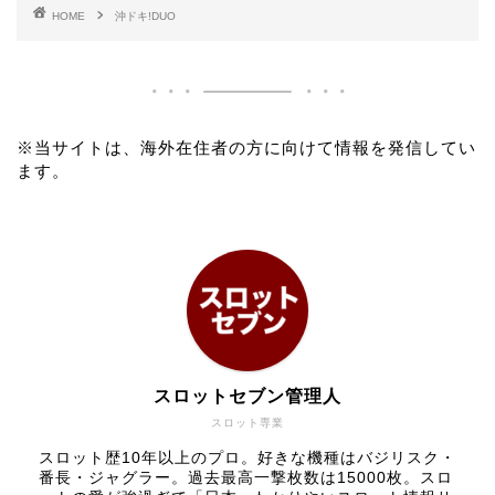
HOME
沖ドキ!DUO
※当サイトは、海外在住者の方に向けて情報を発信してい
ます。
スロットセブン管理人
スロット専業
スロット歴10年以上のプロ。好きな機種はバジリスク・
番長・ジャグラー。過去最高一撃枚数は15000枚。スロ