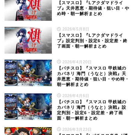
【スマスロ】『Lアクダマドライ
ブ』天井恩恵・期待値・狙い目・や
め時・朝一解析まとめ
2026年5月8日
【スマスロ】『Lアクダマドライ
ブ』設定判別・設定6・設定差・終
了画面・朝一解析まとめ
2026年4月20日
【パチスロ】『スマスロ 甲鉄城の
カバネリ 海門（うなと）決戦』天
井恩恵・期待値・狙い目・やめ時・
朝一解析まとめ
2026年4月6日
【パチスロ】『スマスロ 甲鉄城の
カバネリ 海門（うなと）決戦』設
定判別・設定6・設定差・終了画
面・朝一解析まとめ
2026年3月23日