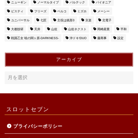
ニューギン
ノーマルタイプ
バルテック
パイオニア
ビスティ
フリーズ
ベルコ
ミズホ
メーシー
ユニバーサル
七匠
主役は銭形3
京楽
北電子
大都技研
天井
山佐
山佐ネクスト
岡崎産業
平和
戦国乙女 暁の関ヶ原-DARKNESS-
沖ドキ!DUO
藤商事
設定
アーカイブ
スロットセブン
プライバシーポリシー