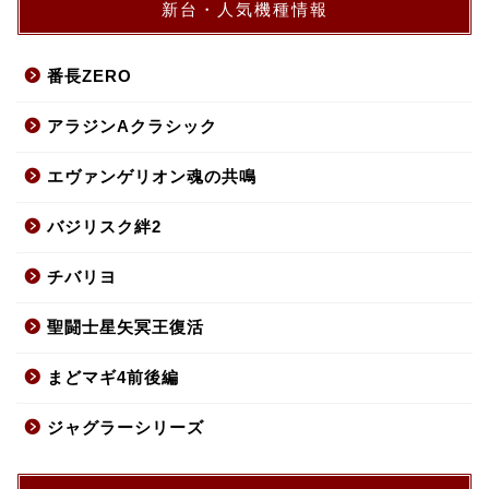
新台・人気機種情報
番長ZERO
アラジンAクラシック
エヴァンゲリオン魂の共鳴
バジリスク絆2
チバリヨ
聖闘士星矢冥王復活
まどマギ4前後編
ジャグラーシリーズ