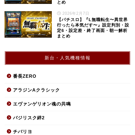
とめ
2026年2月7日
【パチスロ】『L無職転生〜異世界
行ったら本気だす〜』設定判別・設
定6・設定差・終了画面・朝一解析
まとめ
新台・人気機種情報
番長ZERO
アラジンAクラシック
エヴァンゲリオン魂の共鳴
バジリスク絆2
チバリヨ