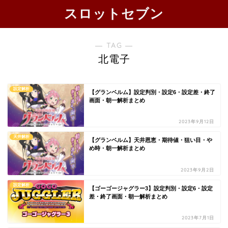
スロットセブン
― TAG ―
北電子
設定解析
【グランベルム】設定判別・設定6・設定差・終了
画面・朝一解析まとめ
2023年9月12日
天井解析
【グランベルム】天井恩恵・期待値・狙い目・や
め時・朝一解析まとめ
2023年9月2日
設定解析
【ゴーゴージャグラー3】設定判別・設定6・設定
差・終了画面・朝一解析まとめ
2023年7月1日