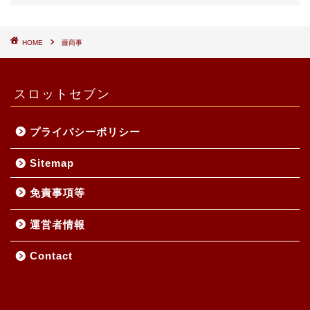
HOME
藤商事
スロットセブン
プライバシーポリシー
Sitemap
免責事項等
運営者情報
Contact