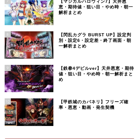
7
【マジカルハロウィン7】天井恩
恵・期待値・狙い目・やめ時・朝一
解析まとめ
8
【閃乱カグラ BURST UP】設定判
別・設定6・設定差・終了画面・朝
一解析まとめ
9
【鉄拳4デビルver】天井恩恵・期待
値・狙い目・やめ時・朝一解析まと
め
10
【甲鉄城のカバネリ】フリーズ確
率・恩恵・動画・発生契機