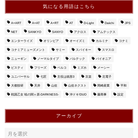
気になる用語はこちら
A+ART
A+AT
A+RT
AT
D-Light
Daiichi
JPS
NET
SANKYO
SANYO
アクロス
アムテックス
エンターライズ
オリンピア
オーイズミ
カルミナ
コナミ
コナミアミューズメント
サミー
スパイキー
スマスロ
ニューギン
ノーマルタイプ
バルテック
パイオニア
ビスティ
フリーズ
ベルコ
ミズホ
メーシー
ユニバーサル
七匠
主役は銭形3
京楽
北電子
大都技研
天井
山佐
山佐ネクスト
岡崎産業
平和
戦国乙女 暁の関ヶ原-DARKNESS-
沖ドキ!DUO
藤商事
設定
アーカイブ