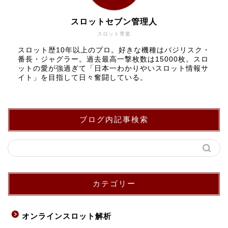
スロットセブン管理人
スロット専業
スロット歴10年以上のプロ。好きな機種はバジリスク・
番長・ジャグラー。過去最高一撃枚数は15000枚。スロ
ットの愛が強過ぎて「日本一わかりやいスロット情報サ
イト」を目指して日々奮闘している。
ブログ内記事検索
カテゴリー
オンラインスロット解析