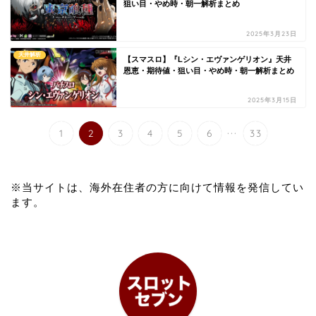
狙い目・やめ時・朝一解析まとめ
2025年3月23日
天井解析
【スマスロ】『Lシン・エヴァンゲリオン』天井
恩恵・期待値・狙い目・やめ時・朝一解析まとめ
2025年3月15日
...
1
2
3
4
5
6
33
※当サイトは、海外在住者の方に向けて情報を発信してい
ます。