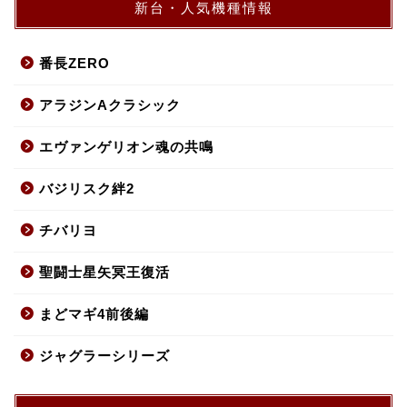
新台・人気機種情報
番長ZERO
アラジンAクラシック
エヴァンゲリオン魂の共鳴
バジリスク絆2
チバリヨ
聖闘士星矢冥王復活
まどマギ4前後編
ジャグラーシリーズ