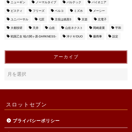
ニューギン
ノーマルタイプ
バルテック
パイオニア
ビスティ
フリーズ
ベルコ
ミズホ
メーシー
ユニバーサル
七匠
主役は銭形3
京楽
北電子
大都技研
天井
山佐
山佐ネクスト
岡崎産業
平和
戦国乙女 暁の関ヶ原-DARKNESS-
沖ドキ!DUO
藤商事
設定
アーカイブ
スロットセブン
プライバシーポリシー