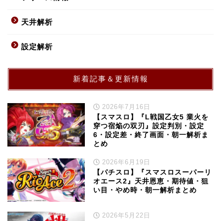
天井解析
設定解析
新着記事＆更新情報
2026年7月16日
【スマスロ】『L戦国乙女5 業火を
穿つ宿焔の双刃』設定判別・設定
6・設定差・終了画面・朝一解析ま
とめ
2026年6月19日
【パチスロ】『スマスロスーパーリ
オエース2』天井恩恵・期待値・狙
い目・やめ時・朝一解析まとめ
2026年5月22日