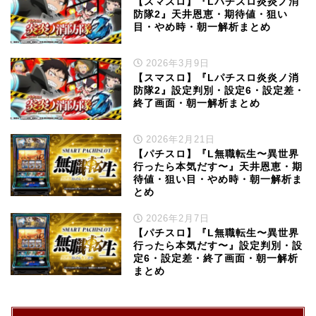
【スマスロ】『Lパチスロ炎炎ノ消
防隊2』天井恩恵・期待値・狙い
目・やめ時・朝一解析まとめ
2026年3月9日
【スマスロ】『Lパチスロ炎炎ノ消
防隊2』設定判別・設定6・設定差・
終了画面・朝一解析まとめ
2026年2月21日
【パチスロ】『L無職転生〜異世界
行ったら本気だす〜』天井恩恵・期
待値・狙い目・やめ時・朝一解析ま
とめ
2026年2月7日
【パチスロ】『L無職転生〜異世界
行ったら本気だす〜』設定判別・設
定6・設定差・終了画面・朝一解析
まとめ