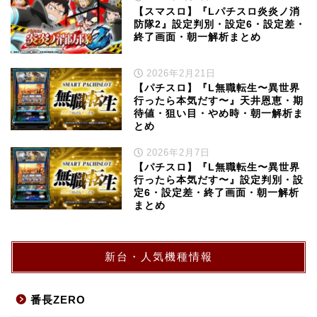
【スマスロ】『Lパチスロ炎炎ノ消
防隊2』設定判別・設定6・設定差・
終了画面・朝一解析まとめ
2026年2月21日
【パチスロ】『L無職転生〜異世界
行ったら本気だす〜』天井恩恵・期
待値・狙い目・やめ時・朝一解析ま
とめ
2026年2月7日
【パチスロ】『L無職転生〜異世界
行ったら本気だす〜』設定判別・設
定6・設定差・終了画面・朝一解析
まとめ
新台・人気機種情報
番長ZERO