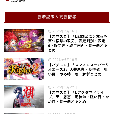
設定解析
新着記事＆更新情報
2026年7月16日
【スマスロ】『L戦国乙女5 業火を
穿つ宿焔の双刃』設定判別・設定
6・設定差・終了画面・朝一解析ま
とめ
2026年6月19日
【パチスロ】『スマスロスーパーリ
オエース2』天井恩恵・期待値・狙
い目・やめ時・朝一解析まとめ
2026年5月22日
【スマスロ】『Lアクダマドライ
ブ』天井恩恵・期待値・狙い目・や
め時・朝一解析まとめ