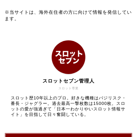
※当サイトは、海外在住者の方に向けて情報を発信してい
ます。
スロットセブン管理人
スロット専業
スロット歴10年以上のプロ。好きな機種はバジリスク・
番長・ジャグラー。過去最高一撃枚数は15000枚。スロ
ットの愛が強過ぎて「日本一わかりやいスロット情報サ
イト」を目指して日々奮闘している。