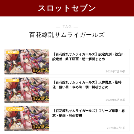
スロットセブン
― TAG ―
百花繚乱サムライガールズ
設定解析
【百花繚乱サムライガールズ】設定判別・設定6・
設定差・終了画面・朝一解析まとめ
2021年7月10日
天井解析
【百花繚乱サムライガールズ】天井恩恵・期待
値・狙い目・やめ時・朝一解析まとめ
2021年6月15日
フリーズ情報
【百花繚乱サムライガールズ】フリーズ確率・恩
恵・動画・発生契機
2021年6月4日