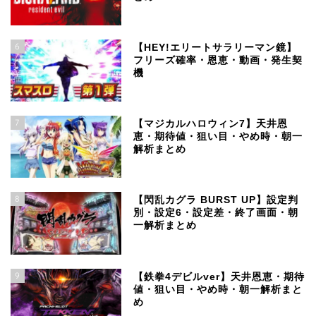
6
【HEY!エリートサラリーマン鏡】
フリーズ確率・恩恵・動画・発生契
機
7
【マジカルハロウィン7】天井恩
恵・期待値・狙い目・やめ時・朝一
解析まとめ
8
【閃乱カグラ BURST UP】設定判
別・設定6・設定差・終了画面・朝
一解析まとめ
9
【鉄拳4デビルver】天井恩恵・期待
値・狙い目・やめ時・朝一解析まと
め