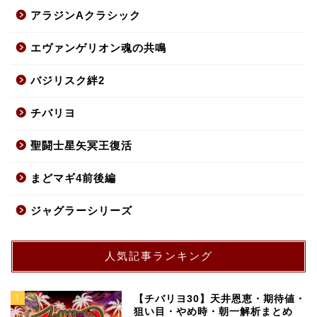
アラジンAクラシック
エヴァンゲリオン魂の共鳴
バジリスク絆2
チバリヨ
聖闘士星矢冥王復活
まどマギ4前後編
ジャグラーシリーズ
人気記事ランキング
1
【チバリヨ30】天井恩恵・期待値・
狙い目・やめ時・朝一解析まとめ