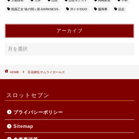
大都技研
天井
山佐
山佐ネクスト
岡崎産業
平和
戦国乙女 暁の関ヶ原-DARKNESS-
沖ドキ!DUO
藤商事
設定
アーカイブ
HOME
百花繚乱サムライガールズ
スロットセブン
プライバシーポリシー
Sitemap