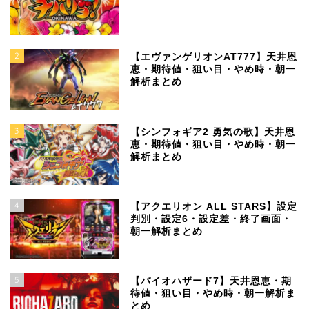
2
【エヴァンゲリオンAT777】天井恩
恵・期待値・狙い目・やめ時・朝一
解析まとめ
3
【シンフォギア2 勇気の歌】天井恩
恵・期待値・狙い目・やめ時・朝一
解析まとめ
4
【アクエリオン ALL STARS】設定
判別・設定6・設定差・終了画面・
朝一解析まとめ
5
【バイオハザード7】天井恩恵・期
待値・狙い目・やめ時・朝一解析ま
とめ