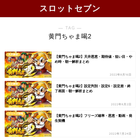
スロットセブン
― TAG ―
黄門ちゃま喝2
天井解析
【黄門ちゃま喝2】天井恩恵・期待値・狙い目・や
め時・朝一解析まとめ
2022年8月16日
設定解析
【黄門ちゃま喝2】設定判別・設定6・設定差・終
了画面・朝一解析まとめ
2022年8月2日
フリーズ情報
【黄門ちゃま喝2】フリーズ確率・恩恵・動画・発
生契機
2022年7月24日