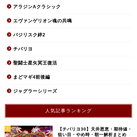
アラジンAクラシック
エヴァンゲリオン魂の共鳴
バジリスク絆2
チバリヨ
聖闘士星矢冥王復活
まどマギ4前後編
ジャグラーシリーズ
人気記事ランキング
1
【チバリヨ30】天井恩恵・期待値・
狙い目・やめ時・朝一解析まとめ