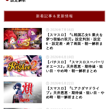
設定解析
新着記事＆更新情報
2026年7月16日
【スマスロ】『L戦国乙女5 業火を
穿つ宿焔の双刃』設定判別・設定
6・設定差・終了画面・朝一解析ま
とめ
2026年6月19日
【パチスロ】『スマスロスーパーリ
オエース2』天井恩恵・期待値・狙
い目・やめ時・朝一解析まとめ
2026年5月22日
【スマスロ】『Lアクダマドライ
ブ』天井恩恵・期待値・狙い目・や
め時・朝一解析まとめ