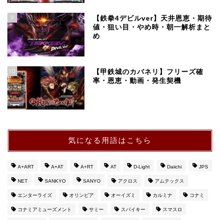
9
【鉄拳4デビルver】天井恩恵・期待
値・狙い目・やめ時・朝一解析まと
め
10
【甲鉄城のカバネリ】フリーズ確
率・恩恵・動画・発生契機
気になる用語はこちら
A+ART
A+AT
A+RT
AT
D-Light
Daiichi
JPS
NET
SANKYO
SANYO
アクロス
アムテックス
エンターライズ
オリンピア
オーイズミ
カルミナ
コナミ
コナミアミューズメント
サミー
スパイキー
スマスロ