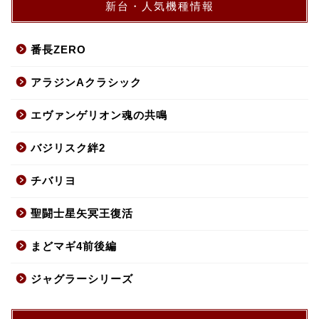
新台・人気機種情報
番長ZERO
アラジンAクラシック
エヴァンゲリオン魂の共鳴
バジリスク絆2
チバリヨ
聖闘士星矢冥王復活
まどマギ4前後編
ジャグラーシリーズ