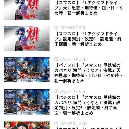
【スマスロ】『Lアクダマドライ
ブ』天井恩恵・期待値・狙い目・や
め時・朝一解析まとめ
2026年5月8日
【スマスロ】『Lアクダマドライ
ブ』設定判別・設定6・設定差・終
了画面・朝一解析まとめ
2026年4月20日
【パチスロ】『スマスロ 甲鉄城の
カバネリ 海門（うなと）決戦』天
井恩恵・期待値・狙い目・やめ時・
朝一解析まとめ
2026年4月6日
【パチスロ】『スマスロ 甲鉄城の
カバネリ 海門（うなと）決戦』設
定判別・設定6・設定差・終了画
面・朝一解析まとめ
2026年3月23日