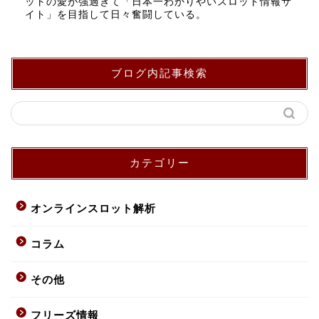
ットの愛が強過ぎて「日本一わかりやいスロット情報サ
イト」を目指して日々奮闘している。
ブログ内記事検索
カテゴリー
オンラインスロット解析
コラム
その他
フリーズ情報