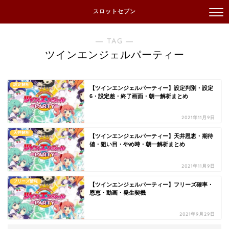
スロットセブン
― TAG ―
ツインエンジェルパーティー
設定解析
【ツインエンジェルパーティー】設定判別・設定
6・設定差・終了画面・朝一解析まとめ
2021年11月9日
天井解析
【ツインエンジェルパーティー】天井恩恵・期待
値・狙い目・やめ時・朝一解析まとめ
2021年11月9日
フリーズ情報
【ツインエンジェルパーティー】フリーズ確率・
恩恵・動画・発生契機
2021年9月29日