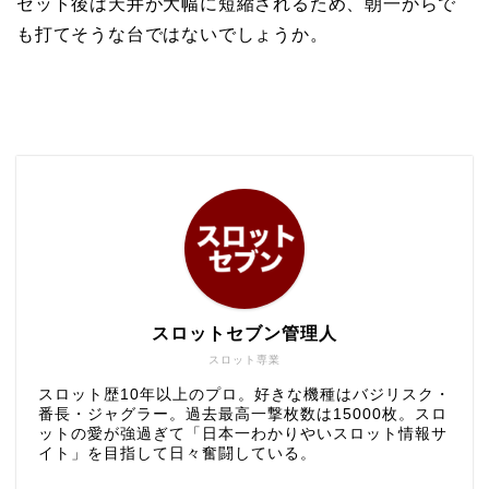
セット後は天井が大幅に短縮されるため、朝一からで
も打てそうな台ではないでしょうか。
スロットセブン管理人
スロット専業
スロット歴10年以上のプロ。好きな機種はバジリスク・
番長・ジャグラー。過去最高一撃枚数は15000枚。スロ
ットの愛が強過ぎて「日本一わかりやいスロット情報サ
イト」を目指して日々奮闘している。