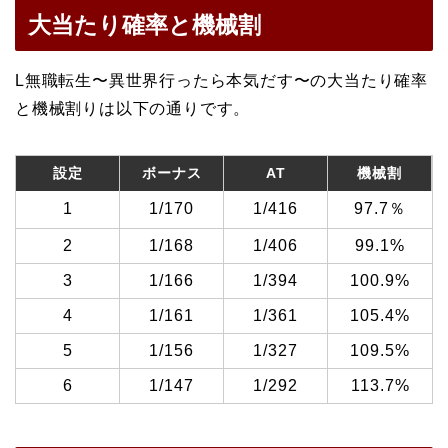
大当たり確率と機械割
L無職転生〜異世界行ったら本気だす〜の大当たり確率
と機械割りは以下の通りです。
設定
ボーナス
AT
機械割
1
1/170
1/416
97.7％
2
1/168
1/406
99.1%
3
1/166
1/394
100.9%
4
1/161
1/361
105.4%
5
1/156
1/327
109.5%
6
1/147
1/292
113.7%