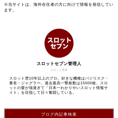
※当サイトは、海外在住者の方に向けて情報を発信してい
ます。
スロットセブン管理人
スロット専業
スロット歴10年以上のプロ。好きな機種はバジリスク・
番長・ジャグラー。過去最高一撃枚数は15000枚。スロ
ットの愛が強過ぎて「日本一わかりやいスロット情報サ
イト」を目指して日々奮闘している。
ブログ内記事検索