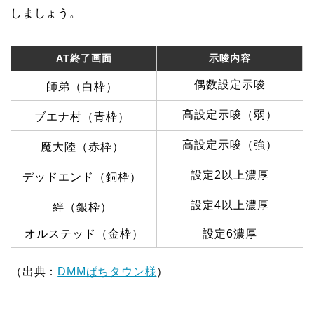
しましょう。
AT終了画面
示唆内容
偶数設定示唆
師弟（白枠）
高設定示唆（弱）
ブエナ村（青枠）
高設定示唆（強）
魔大陸（赤枠）
設定2以上濃厚
デッドエンド（銅枠）
設定4以上濃厚
絆（銀枠）
オルステッド（金枠）
設定6濃厚
（出典：
DMMぱちタウン様
）