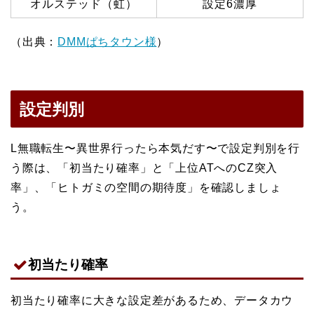
オルステッド（虹）
設定6濃厚
（出典：
DMMぱちタウン様
）
設定判別
L無職転生〜異世界行ったら本気だす〜で設定判別を行
う際は、「初当たり確率」と「上位ATへのCZ突入
率」、「ヒトガミの空間の期待度」を確認しましょ
う。
初当たり確率
初当たり確率に大きな設定差があるため、データカウ