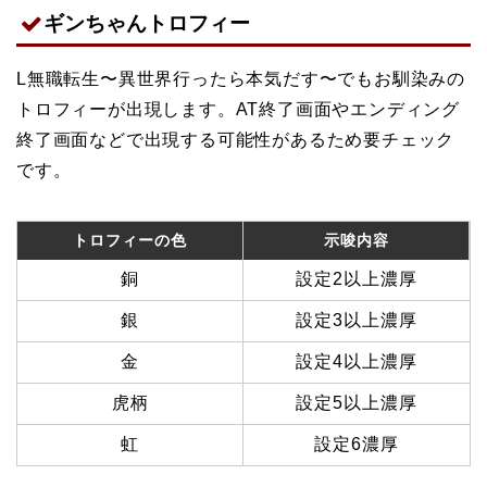
ギンちゃんトロフィー
L無職転生〜異世界行ったら本気だす〜でもお馴染みの
トロフィーが出現します。AT終了画面やエンディング
終了画面などで出現する可能性があるため要チェック
です。
トロフィーの色
示唆内容
銅
設定2以上濃厚
銀
設定3以上濃厚
金
設定4以上濃厚
虎柄
設定5以上濃厚
虹
設定6濃厚