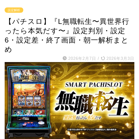
設定解析
【パチスロ】『L無職転生〜異世界行
ったら本気だす〜』設定判別・設定
6・設定差・終了画面・朝一解析まと
め
2026年2月7日
/
2026年3月3日