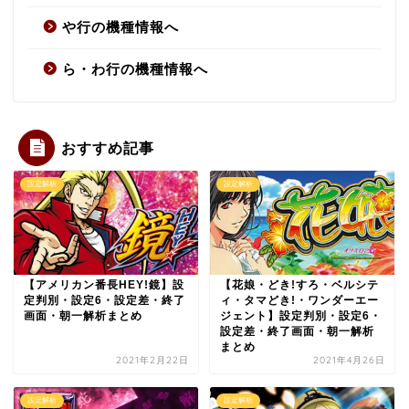
や行の機種情報へ
ら・わ行の機種情報へ
おすすめ記事
設定解析
設定解析
【アメリカン番長HEY!鏡】設
【花娘・どき!すろ・ベルシテ
定判別・設定6・設定差・終了
ィ・タマどき!・ワンダーエー
画面・朝一解析まとめ
ジェント】設定判別・設定6・
設定差・終了画面・朝一解析
まとめ
2021年2月22日
2021年4月26日
設定解析
設定解析