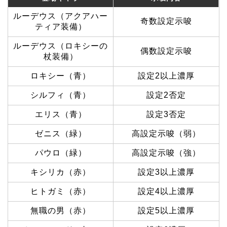
ルーデウス（アクアハー
奇数設定示唆
ティア装備）
ルーデウス（ロキシーの
偶数設定示唆
杖装備）
ロキシー（青）
設定2以上濃厚
シルフィ（青）
設定2否定
エリス（青）
設定3否定
ゼニス（緑）
高設定示唆（弱）
パウロ（緑）
高設定示唆（強）
キシリカ（赤）
設定3以上濃厚
ヒトガミ（赤）
設定4以上濃厚
無職の男（赤）
設定5以上濃厚