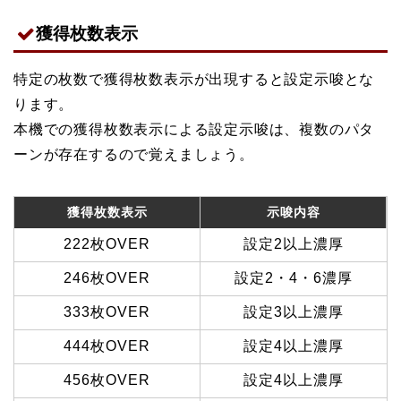
獲得枚数表示
特定の枚数で獲得枚数表示が出現すると設定示唆とな
ります。
本機での獲得枚数表示による設定示唆は、複数のパタ
ーンが存在するので覚えましょう。
獲得枚数表示
示唆内容
222枚OVER
設定2以上濃厚
246枚OVER
設定2・4・6濃厚
333枚OVER
設定3以上濃厚
444枚OVER
設定4以上濃厚
456枚OVER
設定4以上濃厚