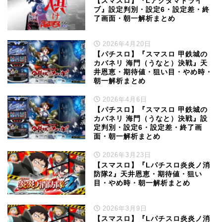
【スマスロ】『Lアクダマドライ
ブ』設定判別・設定6・設定差・終
了画面・朝一解析まとめ
2026年4月20日
【パチスロ】『スマスロ 甲鉄城の
カバネリ 海門（うなと）決戦』天
井恩恵・期待値・狙い目・やめ時・
朝一解析まとめ
2026年4月6日
【パチスロ】『スマスロ 甲鉄城の
カバネリ 海門（うなと）決戦』設
定判別・設定6・設定差・終了画
面・朝一解析まとめ
2026年3月23日
【スマスロ】『Lパチスロ炎炎ノ消
防隊2』天井恩恵・期待値・狙い
目・やめ時・朝一解析まとめ
2026年3月9日
【スマスロ】『Lパチスロ炎炎ノ消