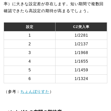
率）に大きな設定差が存在します。短い期間で複数回
確認できたら高設定の期待が高まるでしょう。
設定
CZ突入率
1
1/2281
2
1/2137
3
1/1968
4
1/1655
5
1/1459
6
1/1324
（参考：
ちょんぼりすた
）