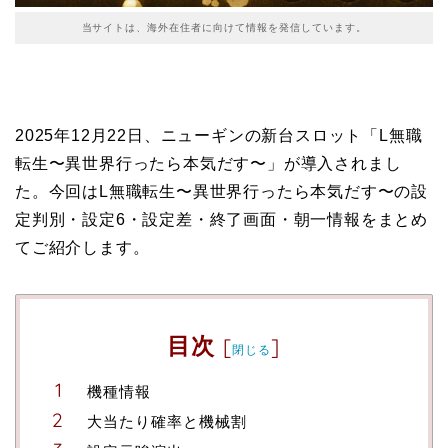
当サイトは、海外在住者に向けて情報を発信しています。
2025年12月22日、ニューギンの新台スロット「L無職
転生〜異世界行ったら本気だす〜」が導入されまし
た。今回はL無職転生〜異世界行ったら本気だす〜の設
定判別・設定6・設定差・終了画面・朝一情報をまとめ
てご紹介します。
目次
[
]
閉じる
機種情報
大当たり確率と機械割