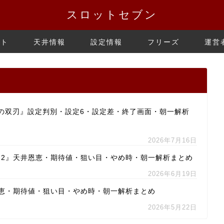
スロットセブン
ット
天井情報
設定情報
フリーズ
運営
焔の双刃』設定判別・設定6・設定差・終了画面・朝一解析
2026年7月16日
2』天井恩恵・期待値・狙い目・やめ時・朝一解析まとめ
2026年6月19日
恵・期待値・狙い目・やめ時・朝一解析まとめ
2026年5月22日