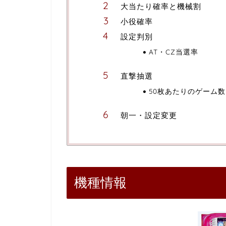
大当たり確率と機械割
小役確率
設定判別
AT・CZ当選率
直撃抽選
50枚あたりのゲーム数
朝一・設定変更
機種情報