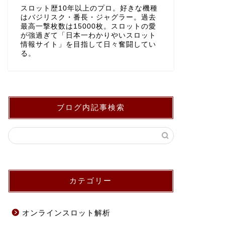
スロット歴10年以上のプロ。好きな機種
はバジリスク・番長・ジャグラー。過去
最高一撃枚数は15000枚。スロットの愛
が強過ぎて「日本一わかりやいスロット
情報サイト」を目指して日々奮闘してい
る。
ブログ内記事検索
カテゴリー
オンラインスロット解析