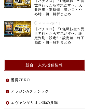
【パチスロ】『L無職転生〜異
世界行ったら本気だす〜』天
井恩恵・期待値・狙い目・や
め時・朝一解析まとめ
2026年2月7日
【パチスロ】『L無職転生〜異
世界行ったら本気だす〜』設
定判別・設定6・設定差・終了
画面・朝一解析まとめ
新台・人気機種情報
番長ZERO
アラジンAクラシック
エヴァンゲリオン魂の共鳴