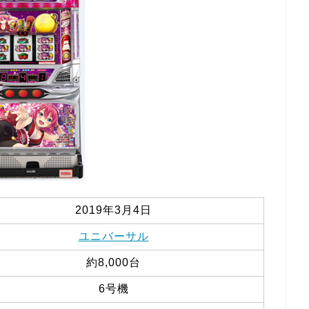
2019年3月4日
ユニバーサル
約8,000台
6号機