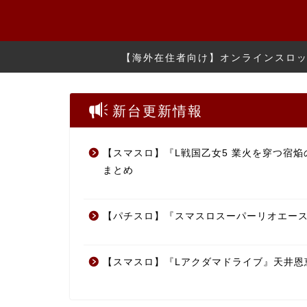
【海外在住者向け】オンラインスロ
新台更新情報
【スマスロ】『L戦国乙女5 業火を穿つ宿
まとめ
【パチスロ】『スマスロスーパーリオエース
【スマスロ】『Lアクダマドライブ』天井恩