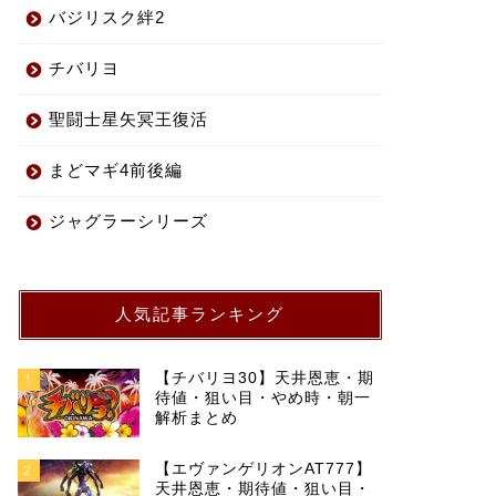
バジリスク絆2
チバリヨ
聖闘士星矢冥王復活
まどマギ4前後編
ジャグラーシリーズ
人気記事ランキング
【チバリヨ30】天井恩恵・期
1
待値・狙い目・やめ時・朝一
解析まとめ
【エヴァンゲリオンAT777】
2
天井恩恵・期待値・狙い目・