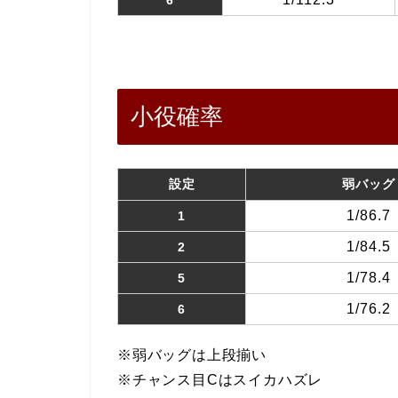
6
小役確率
設定
弱バッグ
1/86.7
1
1/84.5
2
1/78.4
5
1/76.2
6
※弱バッグは上段揃い
※チャンス目Cはスイカハズレ