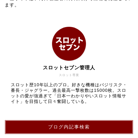
ます。
スロットセブン管理人
スロット専業
スロット歴10年以上のプロ。好きな機種はバジリスク・
番長・ジャグラー。過去最高一撃枚数は15000枚。スロ
ットの愛が強過ぎて「日本一わかりやいスロット情報サ
イト」を目指して日々奮闘している。
ブログ内記事検索