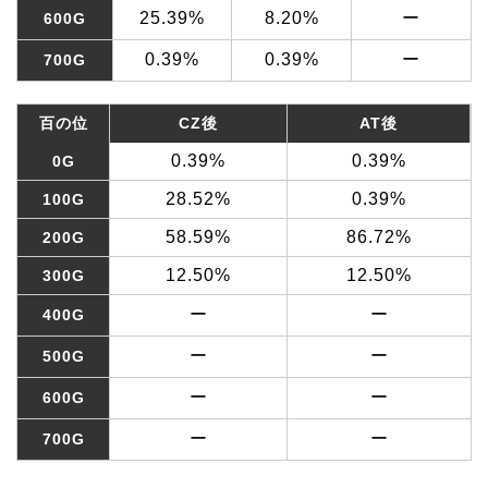
25.39%
8.20%
ー
600G
0.39%
0.39%
ー
700G
百の位
CZ後
AT後
0.39%
0.39%
0G
28.52%
0.39%
100G
58.59%
86.72%
200G
12.50%
12.50%
300G
ー
ー
400G
ー
ー
500G
ー
ー
600G
ー
ー
700G