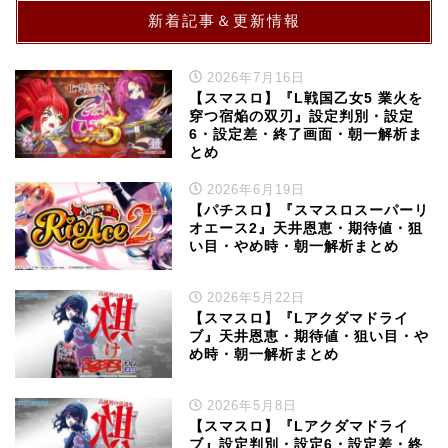
新着記事＆更新情報
2026年7月16日
【スマスロ】『L戦国乙女5 業火を
穿つ宿焔の双刃』設定判別・設定
6・設定差・終了画面・朝一解析ま
とめ
2026年6月19日
【パチスロ】『スマスロスーパーリ
オエース2』天井恩恵・期待値・狙
い目・やめ時・朝一解析まとめ
2026年5月22日
【スマスロ】『Lアクダマドライ
ブ』天井恩恵・期待値・狙い目・や
め時・朝一解析まとめ
2026年5月8日
【スマスロ】『Lアクダマドライ
ブ』設定判別・設定6・設定差・終