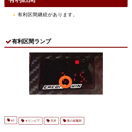
有利区間継続があります。
有利区間ランプ
AT
オリンピア
天井
青の祓魔師