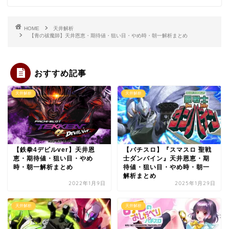
HOME
天井解析
【青の祓魔師】天井恩恵・期待値・狙い目・やめ時・朝一解析まとめ
おすすめ記事
天井解析
天井解析
【鉄拳4デビルver】天井恩
【パチスロ】『スマスロ 聖戦
恵・期待値・狙い目・やめ
士ダンバイン』天井恩恵・期
時・朝一解析まとめ
待値・狙い目・やめ時・朝一
解析まとめ
2022年1月9日
2025年1月29日
天井解析
天井解析