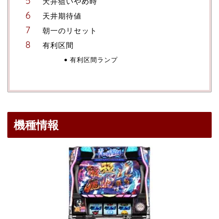
天井狙いやめ時
天井期待値
朝一のリセット
有利区間
有利区間ランプ
機種情報