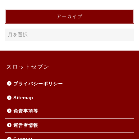
アーカイブ
スロットセブン
プライバシーポリシー
Sitemap
免責事項等
運営者情報