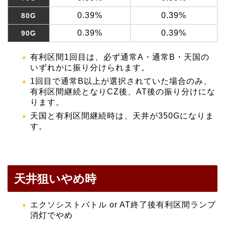
0.39%
0.39%
80G
0.39%
0.39%
90G
有利区間1回目は、必ず通常A・通常B・天国の
いずれかに振り分けられます。
1回目で通常B以上が選択されていた場合のみ、
有利区間継続となりCZ後、AT後の振り分けにな
ります。
天国と有利区間継続時は、天井が350Gになりま
す。
天井狙いやめ時
エクソシストバトル or AT終了後有利区間ランプ
消灯でやめ