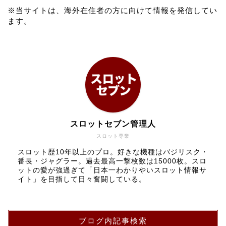
※当サイトは、海外在住者の方に向けて情報を発信してい
ます。
スロットセブン管理人
スロット専業
スロット歴10年以上のプロ。好きな機種はバジリスク・
番長・ジャグラー。過去最高一撃枚数は15000枚。スロ
ットの愛が強過ぎて「日本一わかりやいスロット情報サ
イト」を目指して日々奮闘している。
ブログ内記事検索