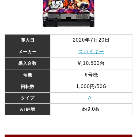
2020年7月20日
導入日
スパイキー
メーカー
約10,500台
導入台数
6号機
号機
1,000円/50G
回転数
AT
タイプ
約9.0枚
AT純増