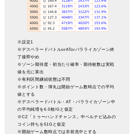
※設定1
※デスペラードバトルorATorバラライカゾーン終
了後即やめ
※ゾーン期待度・初当たり確率・期待枚数は実戦
値を元に算出
※有利区間継続状態は不問
※ポイント数・弾丸は開始ゲーム数時点での平均
値とする
※デスペラードバトル・AT・バラライカゾーン中
の平均純増を6.0枚/Gと仮定
※CZ「トゥーハンドチャンス」中ベルナビ込みの
コイン持ちを51Gと仮定
※開始ゲーム数時点では非前兆中とする