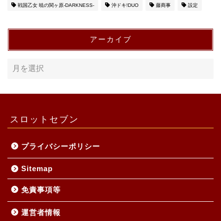
戦国乙女 暁の関ヶ原-DARKNESS-
沖ドキ!DUO
藤商事
設定
アーカイブ
スロットセブン
プライバシーポリシー
Sitemap
免責事項等
運営者情報