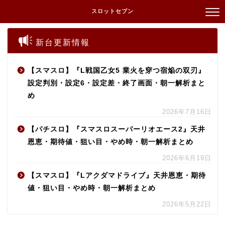
スロットセブン
新台更新情報
【スマスロ】『L戦国乙女5 業火を穿つ宿焔の双刃』
設定判別・設定6・設定差・終了画面・朝一解析まと
め
2026年7月16日
【パチスロ】『スマスロスーパーリオエース2』天井
恩恵・期待値・狙い目・やめ時・朝一解析まとめ
2026年6月19日
【スマスロ】『Lアクダマドライブ』天井恩恵・期待
値・狙い目・やめ時・朝一解析まとめ
2026年5月22日