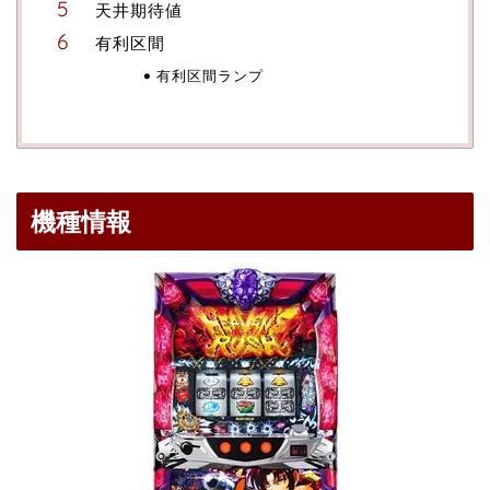
天井期待値
有利区間
有利区間ランプ
機種情報