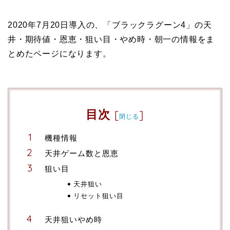
2020年7月20日導入の、「ブラックラグーン4」の天
井・期待値・恩恵・狙い目・やめ時・朝一の情報をま
とめたページになります。
目次
[
]
閉じる
機種情報
天井ゲーム数と恩恵
狙い目
天井狙い
リセット狙い目
天井狙いやめ時