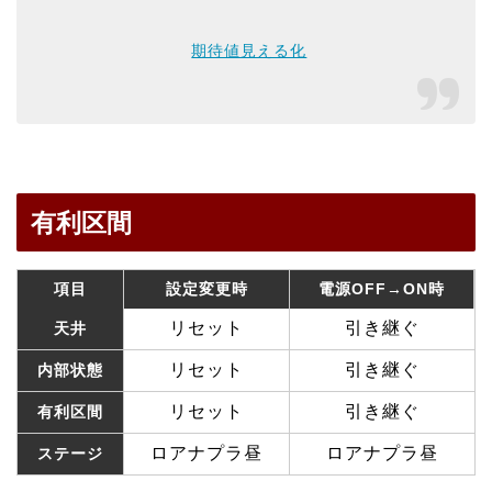
期待値見える化
有利区間
項目
設定変更時
電源OFF→ON時
リセット
引き継ぐ
天井
リセット
引き継ぐ
内部状態
リセット
引き継ぐ
有利区間
ロアナプラ昼
ロアナプラ昼
ステージ