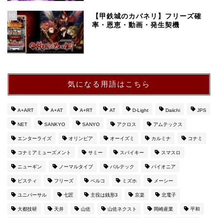
10
【甲鉄城のカバネリ】フリーズ確
率・恩恵・動画・発生契機
気になる用語はこちら
A+ART
A+AT
A+RT
AT
D-Light
Daiichi
JPS
NET
SANKYO
SANYO
アクロス
アムテックス
エンターライズ
オリンピア
オーイズミ
カルミナ
コナミ
コナミアミューズメント
サミー
スパイキー
スマスロ
ニューギン
ノーマルタイプ
バルテック
パイオニア
ビスティ
フリーズ
ベルコ
ミズホ
メーシー
ユニバーサル
七匠
主役は銭形3
京楽
北電子
大都技研
天井
山佐
山佐ネクスト
岡崎産業
平和