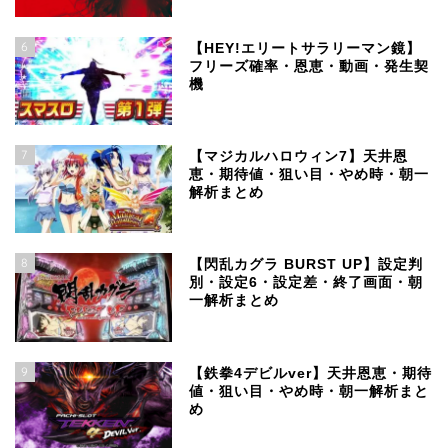
6
【HEY!エリートサラリーマン鏡】
フリーズ確率・恩恵・動画・発生契
機
7
【マジカルハロウィン7】天井恩
恵・期待値・狙い目・やめ時・朝一
解析まとめ
8
【閃乱カグラ BURST UP】設定判
別・設定6・設定差・終了画面・朝
一解析まとめ
9
【鉄拳4デビルver】天井恩恵・期待
値・狙い目・やめ時・朝一解析まと
め