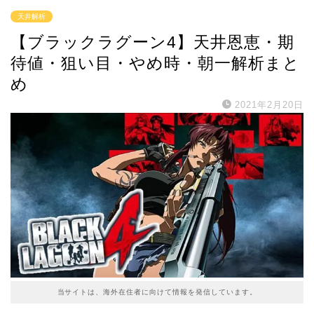
天井解析
【ブラックラグーン4】天井恩恵・期
待値・狙い目・やめ時・朝一解析まと
め
2021年2月20日
当サイトは、海外在住者に向けて情報を発信しています。