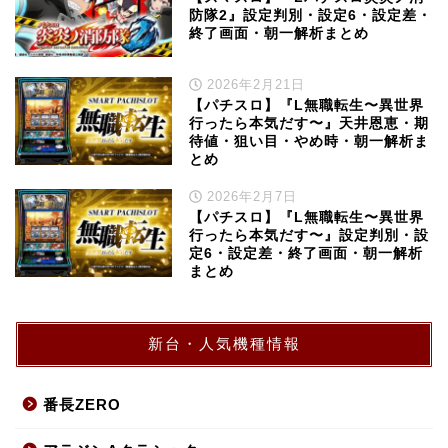
防隊2』設定判別・設定6・設定差・
終了画面・朝一解析まとめ
2026年2月21日
【パチスロ】『L無職転生〜異世界
行ったら本気だす〜』天井恩恵・期
待値・狙い目・やめ時・朝一解析ま
とめ
2026年2月7日
【パチスロ】『L無職転生〜異世界
行ったら本気だす〜』設定判別・設
定6・設定差・終了画面・朝一解析
まとめ
新台・人気機種情報
番長ZERO