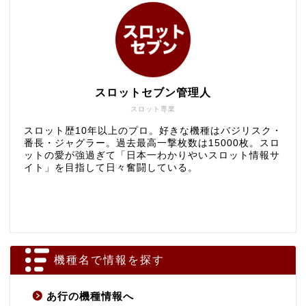
スロットセブン管理人
スロット専業
スロット歴10年以上のプロ。好きな機種はバジリスク・
番長・ジャグラー。過去最高一撃枚数は15000枚。スロ
ットの愛が強過ぎて「日本一わかりやいスロット情報サ
イト」を目指して日々奮闘している。
機種名で情報を探す
あ行の機種情報へ