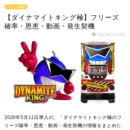
フリーズ情報
【ダイナマイトキング極】フリーズ
確率・恩恵・動画・発生契機
2021年3月14日
2020年5月11日導入の、「ダイナマイトキング極のフ
リーズ確率・恩恵・動画・発生契機の情報をまとめた