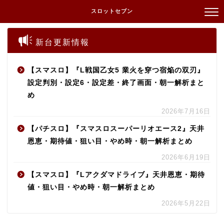
スロットセブン
新台更新情報
【スマスロ】『L戦国乙女5 業火を穿つ宿焔の双刃』
設定判別・設定6・設定差・終了画面・朝一解析まと
め
2026年7月16日
【パチスロ】『スマスロスーパーリオエース2』天井
恩恵・期待値・狙い目・やめ時・朝一解析まとめ
2026年6月19日
【スマスロ】『Lアクダマドライブ』天井恩恵・期待
値・狙い目・やめ時・朝一解析まとめ
2026年5月22日