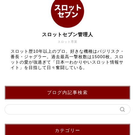
スロットセブン管理人
スロット専業
スロット歴10年以上のプロ。好きな機種はバジリスク・
番長・ジャグラー。過去最高一撃枚数は15000枚。スロ
ットの愛が強過ぎて「日本一わかりやいスロット情報サ
イト」を目指して日々奮闘している。
ブログ内記事検索
カテゴリー