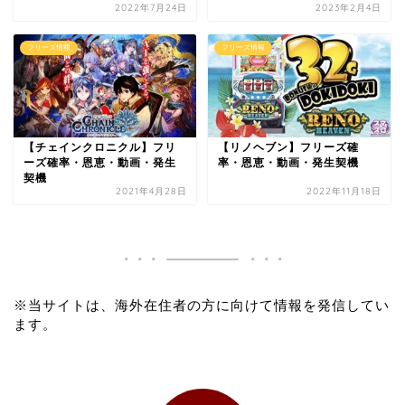
2022年7月24日
2023年2月4日
フリーズ情報
フリーズ情報
【チェインクロニクル】フリ
【リノヘブン】フリーズ確
ーズ確率・恩恵・動画・発生
率・恩恵・動画・発生契機
契機
2021年4月28日
2022年11月18日
※当サイトは、海外在住者の方に向けて情報を発信してい
ます。