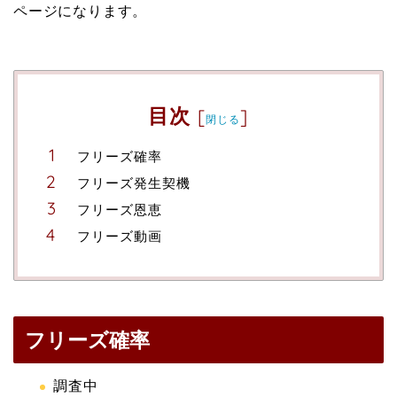
ページになります。
目次
[
]
閉じる
フリーズ確率
フリーズ発生契機
フリーズ恩恵
フリーズ動画
フリーズ確率
調査中