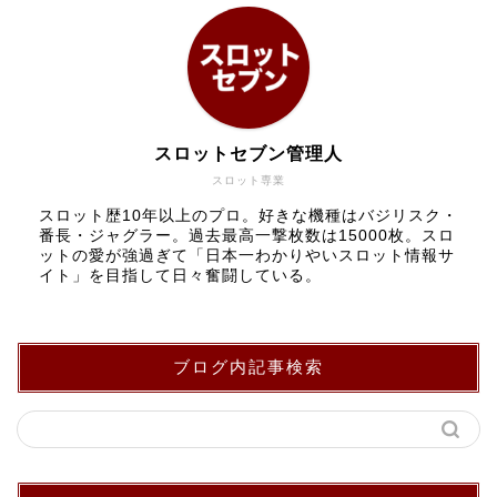
スロットセブン管理人
スロット専業
スロット歴10年以上のプロ。好きな機種はバジリスク・
番長・ジャグラー。過去最高一撃枚数は15000枚。スロ
ットの愛が強過ぎて「日本一わかりやいスロット情報サ
イト」を目指して日々奮闘している。
ブログ内記事検索