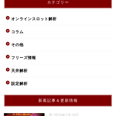
カテゴリー
オンラインスロット解析
コラム
その他
フリーズ情報
天井解析
設定解析
新着記事＆更新情報
2026年7月16日