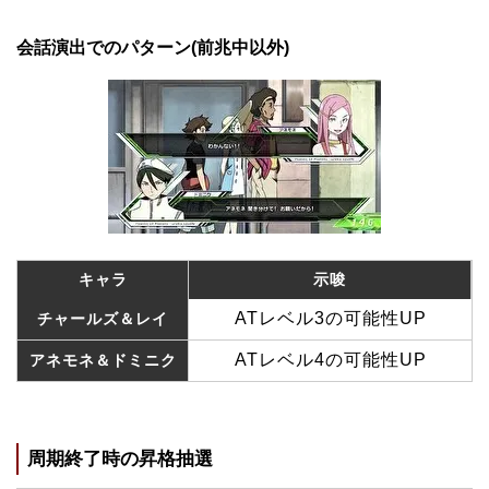
会話演出でのパターン(前兆中以外)
キャラ
示唆
ATレベル3の可能性UP
チャールズ＆レイ
ATレベル4の可能性UP
アネモネ＆ドミニク
周期終了時の昇格抽選