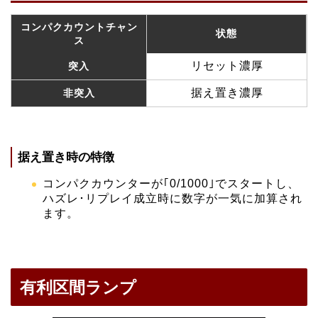
コンパクカウントチャン
状態
ス
リセット濃厚
突入
据え置き濃厚
非突入
据え置き時の特徴
コンパクカウンターが｢0/1000｣でスタートし、
ハズレ･リプレイ成立時に数字が一気に加算され
ます。
有利区間ランプ