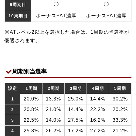
◯
◯
9周期目
ボーナス+AT濃厚
ボーナス+AT濃厚
10周期目
※ATレベル2以上を選択した場合は、1周期の当選率が
優遇されます。
周期別当選率
設定
1周期
2周期
3周期
4周期
5周期
20.0%
13.3%
25.0%
14.4%
30.2%
1
20.8%
21.0%
14.4%
22.2%
20.2%
2
22.5%
14.0%
27.5%
16.2%
33.3%
3
25.8%
26.2%
17.2%
27.2%
21.2%
4