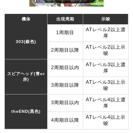
機体
出現周期
示唆
ATレベル2以上濃
1周期目
厚
303(銀色)
ATレベル2以上示
2周期目以降
唆
ATレベル3以上濃
2周期目以内
厚
スピアヘッド(青or
赤)
ATレベル3以上示
3周期目以降
唆
ATレベル4以上濃
3周期目以内
厚
theEND(黒色)
ATレベル4以上示
4周期目以降
唆