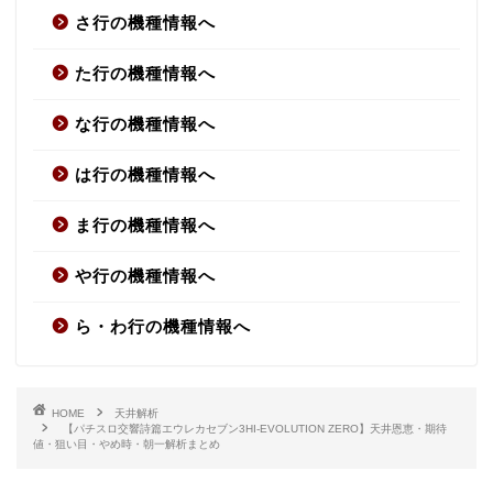
さ行の機種情報へ
た行の機種情報へ
な行の機種情報へ
は行の機種情報へ
ま行の機種情報へ
や行の機種情報へ
ら・わ行の機種情報へ
HOME
天井解析
【パチスロ交響詩篇エウレカセブン3HI-EVOLUTION ZERO】天井恩恵・期待
値・狙い目・やめ時・朝一解析まとめ