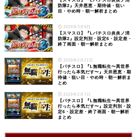
【スマスロ】『Lパチスロ炎炎ノ消
防隊2』天井恩恵・期待値・狙い
目・やめ時・朝一解析まとめ
2026年3月9日
【スマスロ】『Lパチスロ炎炎ノ消
防隊2』設定判別・設定6・設定差・
終了画面・朝一解析まとめ
2026年2月21日
【パチスロ】『L無職転生〜異世界
行ったら本気だす〜』天井恩恵・期
待値・狙い目・やめ時・朝一解析ま
とめ
2026年2月7日
【パチスロ】『L無職転生〜異世界
行ったら本気だす〜』設定判別・設
定6・設定差・終了画面・朝一解析
まとめ