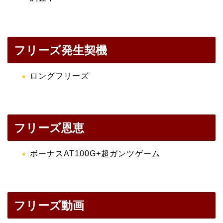
フリーズ発生契機
ロングフリーズ
フリーズ恩恵
ボーナスAT100G+超ガンツゲーム
フリーズ動画