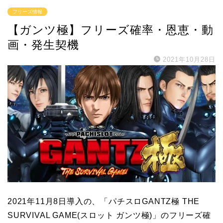
フリーズ情報
【ガンツ極】フリーズ確率・恩恵・動
画・発生契機
2021年10月28日
2021年11月8日導入の、「パチスロGANTZ極 THE
SURVIVAL GAME(スロット ガンツ極)」のフリーズ確