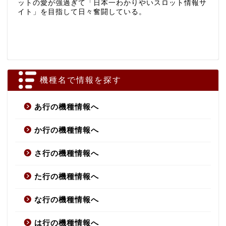
ットの愛が強過ぎて「日本一わかりやいスロット情報サ
イト」を目指して日々奮闘している。
機種名で情報を探す
あ行の機種情報へ
か行の機種情報へ
さ行の機種情報へ
た行の機種情報へ
な行の機種情報へ
は行の機種情報へ