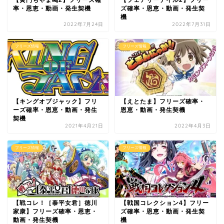
【黄門ちゃま喝2】フリーズ確
【フェアリーテイル2】フリー
率・恩恵・動画・発生契機
ズ確率・恩恵・動画・発生契
機
2022年7月24日
2022年7月31日
フリーズ情報
フリーズ情報
【キングオブジャック】フリ
【えとたま】フリーズ確率・
ーズ確率・恩恵・動画・発生
恩恵・動画・発生契機
契機
2021年4月21日
2022年4月3日
フリーズ情報
フリーズ情報
【戦コレ！［泰平女君］徳川
【戦国コレクション4】フリー
家康】フリーズ確率・恩恵・
ズ確率・恩恵・動画・発生契
動画・発生契機
機