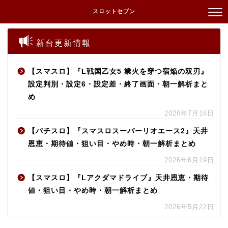
スロットセブン
新台更新情報
【スマスロ】『L戦国乙女5 業火を穿つ宿焔の双刃』
設定判別・設定6・設定差・終了画面・朝一解析まと
め
2026年7月16日
【パチスロ】『スマスロスーパーリオエース2』天井
恩恵・期待値・狙い目・やめ時・朝一解析まとめ
2026年6月19日
【スマスロ】『Lアクダマドライブ』天井恩恵・期待
値・狙い目・やめ時・朝一解析まとめ
2026年5月22日