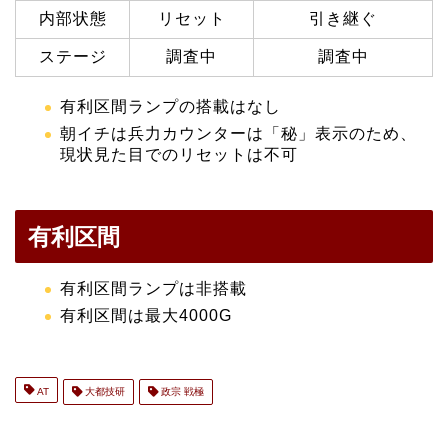
内部状態
リセット
引き継ぐ
ステージ
調査中
調査中
有利区間ランプの搭載はなし
朝イチは兵力カウンターは「秘」表示のため、
現状見た目でのリセットは不可
有利区間
有利区間ランプは非搭載
有利区間は最大4000G
AT
大都技研
政宗 戦極