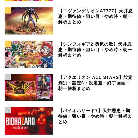
2
【エヴァンゲリオンAT777】天井恩
恵・期待値・狙い目・やめ時・朝一
解析まとめ
3
【シンフォギア2 勇気の歌】天井恩
恵・期待値・狙い目・やめ時・朝一
解析まとめ
4
【アクエリオン ALL STARS】設定
判別・設定6・設定差・終了画面・
朝一解析まとめ
5
【バイオハザード7】天井恩恵・期
待値・狙い目・やめ時・朝一解析ま
とめ