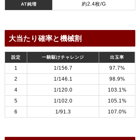
約2.4枚/G
AT純増
大当たり確率と機械割
設定
一騎駆けチャレンジ
出玉率
1
1/156.7
97.7%
2
1/146.1
98.9%
4
1/120.0
103.1%
5
1/102.0
105.1%
6
1/91.3
107.0%