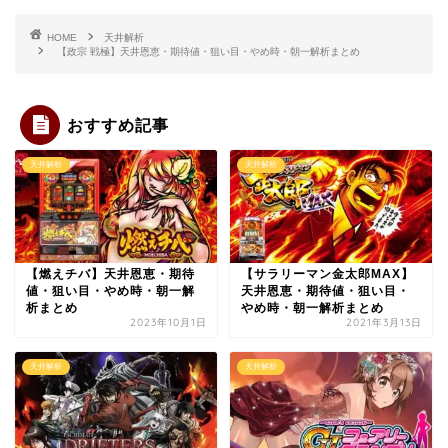
HOME
天井解析
【政宗 戦極】天井恩恵・期待値・狙い目・やめ時・朝一解析まとめ
おすすめ記事
天井解析
天井解析
【燃えチバ】天井恩恵・期待
【サラリーマン金太郎MAX】
値・狙い目・やめ時・朝一解
天井恩恵・期待値・狙い目・
析まとめ
やめ時・朝一解析まとめ
2023年10月1日
2021年3月13日
天井解析
天井解析