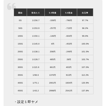
開始
初当たり
5.0等価
5.6現金
出玉率
0G
1/156.7
-339円
-796円
97.7%
50G
1/153.9
-257円
-715円
98.2%
100G
1/150.1
-146円
-604円
99.0%
150G
1/145.0
4円
-453円
100.0%
200G
1/138.1
208円
-249円
101.5%
250G
1/128.7
485円
28円
103.7%
300G
1/115.9
861円
403円
107.0%
350G
1/98.6
1370円
913円
112.2%
400G
1/75.1
2061円
1604円
120.9%
450G
1/43.2
2998円
2541円
137.8%
・設定１即ヤメ