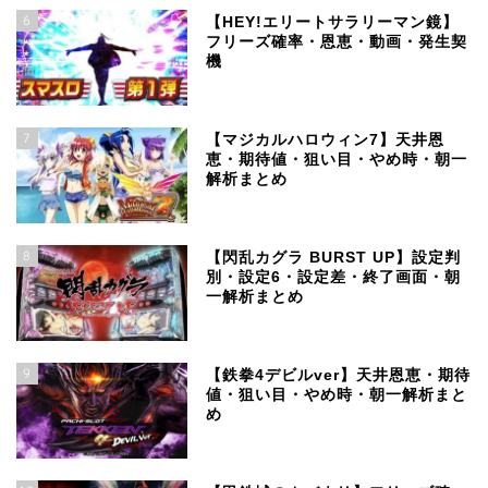
6
【HEY!エリートサラリーマン鏡】
フリーズ確率・恩恵・動画・発生契
機
7
【マジカルハロウィン7】天井恩
恵・期待値・狙い目・やめ時・朝一
解析まとめ
8
【閃乱カグラ BURST UP】設定判
別・設定6・設定差・終了画面・朝
一解析まとめ
9
【鉄拳4デビルver】天井恩恵・期待
値・狙い目・やめ時・朝一解析まと
め