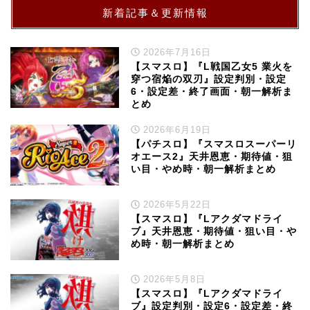
新着記事＆更新情報
2026年7月16日
【スマスロ】『L戦国乙女5 業火を
穿つ宿焔の双刃』設定判別・設定
6・設定差・終了画面・朝一解析ま
とめ
2026年6月19日
【パチスロ】『スマスロスーパーリ
オエース2』天井恩恵・期待値・狙
い目・やめ時・朝一解析まとめ
2026年5月22日
【スマスロ】『Lアクダマドライ
ブ』天井恩恵・期待値・狙い目・や
め時・朝一解析まとめ
2026年5月8日
【スマスロ】『Lアクダマドライ
ブ』設定判別・設定6・設定差・終