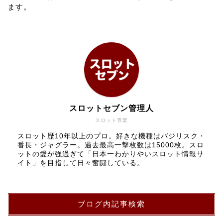
ます。
スロットセブン管理人
スロット専業
スロット歴10年以上のプロ。好きな機種はバジリスク・
番長・ジャグラー。過去最高一撃枚数は15000枚。スロ
ットの愛が強過ぎて「日本一わかりやいスロット情報サ
イト」を目指して日々奮闘している。
ブログ内記事検索