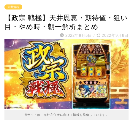
天井解析
【政宗 戦極】天井恩恵・期待値・狙い
目・やめ時・朝一解析まとめ
2022年9月5日
/
2022年9月8日
当サイトは、海外在住者に向けて情報を発信しています。