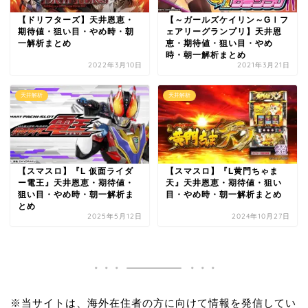
【ドリフターズ】天井恩恵・
【～ガールズケイリン～GⅠフ
期待値・狙い目・やめ時・朝
ェアリーグランプリ】天井恩
一解析まとめ
恵・期待値・狙い目・やめ
時・朝一解析まとめ
2022年3月10日
2021年3月21日
天井解析
天井解析
【スマスロ】『L 仮面ライダ
【スマスロ】『L黄門ちゃま
ー電王』天井恩恵・期待値・
天』天井恩恵・期待値・狙い
狙い目・やめ時・朝一解析ま
目・やめ時・朝一解析まとめ
とめ
2025年5月12日
2024年10月27日
※当サイトは、海外在住者の方に向けて情報を発信してい