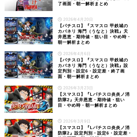
了画面・朝一解析まとめ
2026年4月20日
【パチスロ】『スマスロ 甲鉄城の
カバネリ 海門（うなと）決戦』天
井恩恵・期待値・狙い目・やめ時・
朝一解析まとめ
2026年4月6日
【パチスロ】『スマスロ 甲鉄城の
カバネリ 海門（うなと）決戦』設
定判別・設定6・設定差・終了画
面・朝一解析まとめ
2026年3月23日
【スマスロ】『Lパチスロ炎炎ノ消
防隊2』天井恩恵・期待値・狙い
目・やめ時・朝一解析まとめ
2026年3月9日
【スマスロ】『Lパチスロ炎炎ノ消
防隊2』設定判別・設定6・設定差・