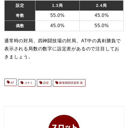
設定
1.3局
2.4局
55.0%
45.0%
奇数
45.0%
55.0%
偶数
通常時の対局、四神闘技場の対局、AT中の真剣勝負で
表示される局数の数字に設定差があるので注目してお
きましょう。
AT
コナミ
設定
麻雀格闘倶楽部 真