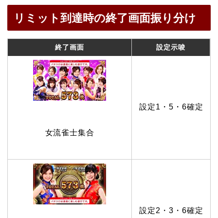
リミット到達時の終了画面振り分け
終了画面
設定示唆
設定1・5・6確定
女流雀士集合
設定2・3・6確定