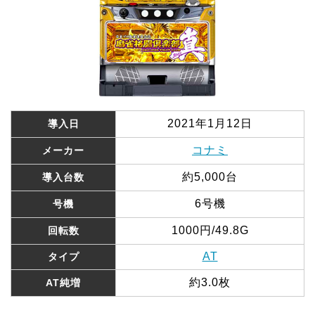
2021年1月12日
導入日
コナミ
メーカー
約5,000台
導入台数
6号機
号機
1000円/49.8G
回転数
AT
タイプ
約3.0枚
AT純増