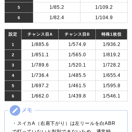
1/85.2
1/109.2
5
1/82.4
1/104.9
6
設定
チャンス目A
チャンス目B
特殊1枚役
1/885.6
1/574.9
1/936.2
1
1/851.1
1/565.0
1/819.2
2
1/789.6
1/520.1
1/728.2
3
1/736.4
1/485.5
1/655.4
4
1/697.2
1/461.5
1/595.8
5
1/662.0
1/439.8
1/546.1
6
・スイカA（右肩下がり）は左リールを白ABR
で打っていないと判別できないため、通常時