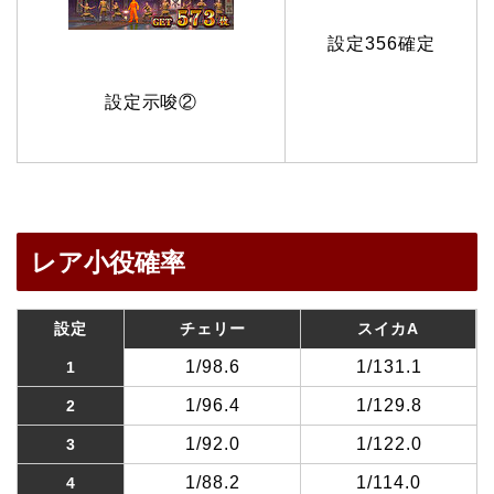
設定356確定
設定示唆②
レア小役確率
設定
チェリー
スイカA
1/98.6
1/131.1
1
1/96.4
1/129.8
2
1/92.0
1/122.0
3
1/88.2
1/114.0
4