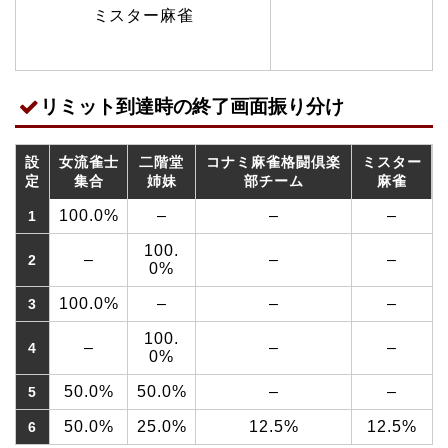
ミスター麻雀
リミット到達時の終了画面振り分け
設
女流雀士
二階堂
コナミ麻雀格闘倶楽
ミスター
定
集合
姉妹
部チーム
麻雀
100.0%
–
–
–
1
100.
–
–
–
2
0%
100.0%
–
–
–
3
100.
–
–
–
4
0%
50.0%
50.0%
–
–
5
50.0%
25.0%
12.5%
12.5%
6