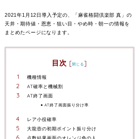
2021年1月12日導入予定の、「麻雀格闘倶楽部 真」の
天井・期待値・恩恵・狙い目・やめ時・朝一の情報を
まとめたページになります。
目次
[
]
閉じる
機種情報
AT確率と機械割
AT終了画面
AT終了画面振り分け率
レア小役確率
大龍壺の初期ポイント振り分け
点数結果画面のオレンジ色の人