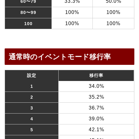
33.3%
50.0%
60〜79
100%
100%
80〜99
100%
100%
100
通常時のイベントモード移行率
設定
移行率
34.0%
1
35.2%
2
36.7%
3
39.0%
4
42.1%
5