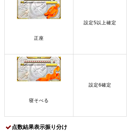
設定5以上確定
正座
設定6確定
寝そべる
点数結果表示振り分け