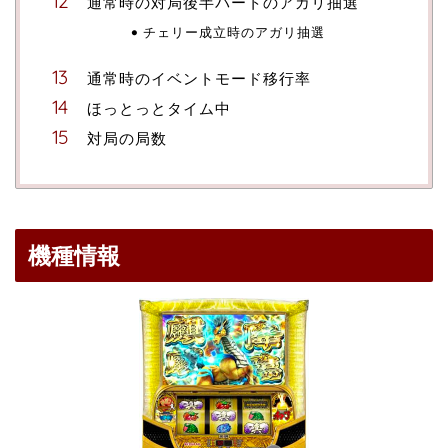
通常時の対局後半パートのアガリ抽選
チェリー成立時のアガリ抽選
通常時のイベントモード移行率
ほっとっとタイム中
対局の局数
機種情報