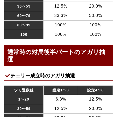
12.5%
20.0%
30〜59
33.3%
50.0%
60〜79
100%
100%
80〜99
100%
100%
100
通常時の対局後半パートのアガリ抽
選
チェリー成立時のアガリ抽選
ツモ運数値
設定1〜3
設定4〜6
6.3%
12.5%
1〜29
12.5%
20.0%
30〜59