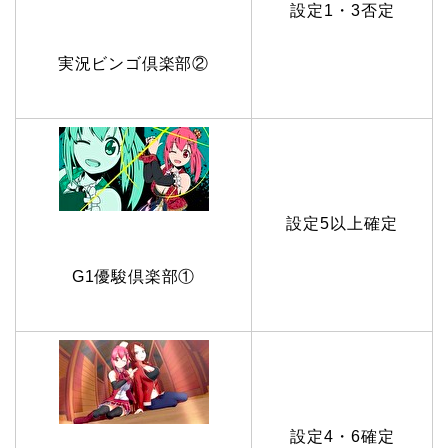
設定1・3否定
実況ビンゴ倶楽部②
設定5以上確定
G1優駿倶楽部①
設定4・6確定