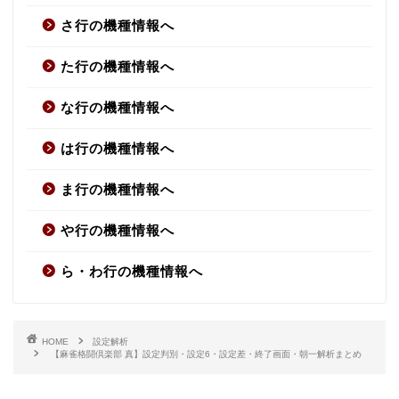
さ行の機種情報へ
た行の機種情報へ
な行の機種情報へ
は行の機種情報へ
ま行の機種情報へ
や行の機種情報へ
ら・わ行の機種情報へ
HOME
設定解析
【麻雀格闘倶楽部 真】設定判別・設定6・設定差・終了画面・朝一解析まとめ