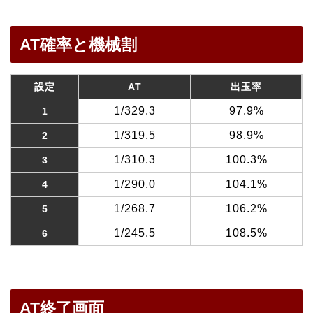
AT確率と機械割
設定
AT
出玉率
1/329.3
97.9%
1
1/319.5
98.9%
2
1/310.3
100.3%
3
1/290.0
104.1%
4
1/268.7
106.2%
5
1/245.5
108.5%
6
AT終了画面