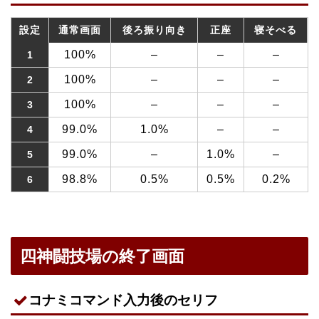
設定
通常画面
後ろ振り向き
正座
寝そべる
100%
–
–
–
1
100%
–
–
–
2
100%
–
–
–
3
99.0%
1.0%
–
–
4
99.0%
–
1.0%
–
5
98.8%
0.5%
0.5%
0.2%
6
四神闘技場の終了画面
コナミコマンド入力後のセリフ