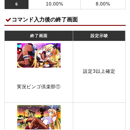
10.00%
8.00%
6
コマンド入力後の終了画面
終了画面
設定示唆
設定3以上確定
実況ビンゴ倶楽部①