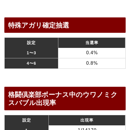
特殊アガリ確定抽選
設定
当選率
0.4%
1〜3
0.8%
4〜6
格闘倶楽部ボーナス中のウワノミク
スバブル出現率
設定
出現率