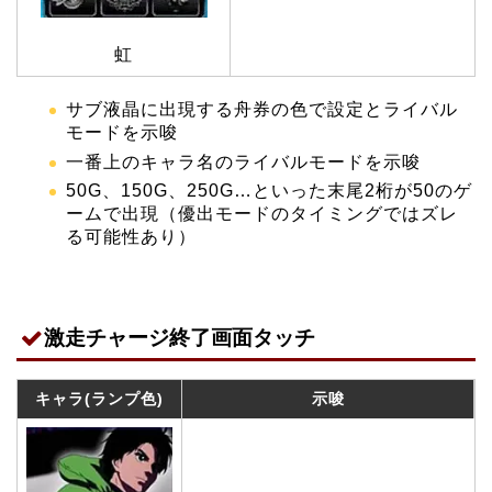
虹
サブ液晶に出現する舟券の色で設定とライバル
モードを示唆
一番上のキャラ名のライバルモードを示唆
50G、150G、250G…といった末尾2桁が50のゲ
ームで出現（優出モードのタイミングではズレ
る可能性あり）
激走チャージ終了画面タッチ
キャラ(ランプ色)
示唆