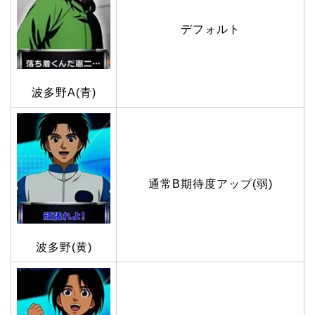
デフォルト
波多野A(青)
通常B期待度アップ(弱)
波多野(黄)