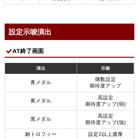
設定示唆演出
AT終了画面
演出
示唆
偶数設定
青メダル
期待度アップ
高設定
黄メダル
期待度アップ(弱)
高設定
黒メダル
期待度アップ(強)
銅トロフィー
設定2以上濃厚