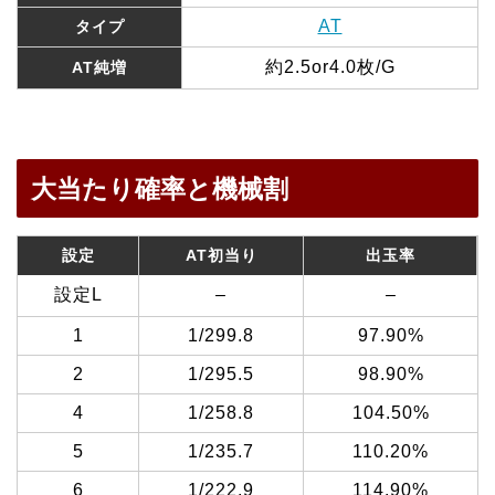
AT
タイプ
約2.5or4.0枚/G
AT純増
大当たり確率と機械割
設定
AT初当り
出玉率
設定L
–
–
1
1/299.8
97.90%
2
1/295.5
98.90%
4
1/258.8
104.50%
5
1/235.7
110.20%
6
1/222.9
114.90%