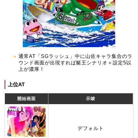
通常AT「SGラッシュ」中に山佐キャラ集合のラ
ウンド画面が出現すれば艇王シナリオ＋設定5以
上が濃厚！
上位AT
開始画面
示唆
デフォルト