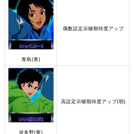
偶数設定示唆期待度アップ
青島(青)
高設定示唆期待度アップ(弱)
波多野(黄)