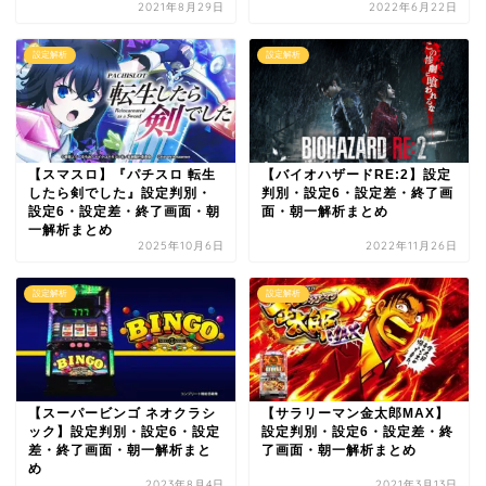
2021年8月29日
2022年6月22日
設定解析
設定解析
【スマスロ】『パチスロ 転生
【バイオハザードRE:2】設定
したら剣でした』設定判別・
判別・設定6・設定差・終了画
設定6・設定差・終了画面・朝
面・朝一解析まとめ
一解析まとめ
2025年10月6日
2022年11月26日
設定解析
設定解析
【スーパービンゴ ネオクラシ
【サラリーマン金太郎MAX】
ック】設定判別・設定6・設定
設定判別・設定6・設定差・終
差・終了画面・朝一解析まと
了画面・朝一解析まとめ
め
2023年8月4日
2021年3月13日