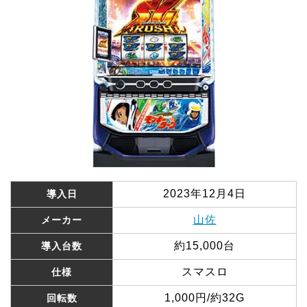
2023年12月4日
導入日
山佐
メーカー
約15,000台
導入台数
スマスロ
仕様
1,000円/約32G
回転数