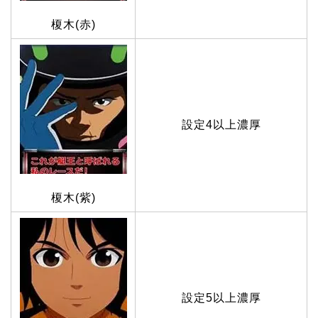
榎木(赤)
設定4以上濃厚
榎木(紫)
設定5以上濃厚