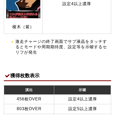
設定4以上濃厚
榎木（紫）
激走チャージの終了画面でサブ液晶をタッチす
るとモードや周期期待度、設定等を示唆するセ
リフが発生
獲得枚数表示
演出
示唆
456枚OVER
設定4以上濃厚
803枚OVER
設定5以上濃厚