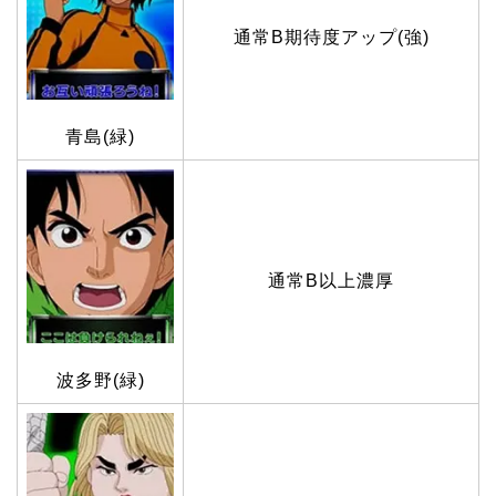
通常B期待度アップ(強)
青島(緑)
通常B以上濃厚
波多野(緑)