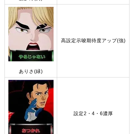
高設定示唆期待度アップ(強)
ありさ(緑)
設定2・4・6濃厚