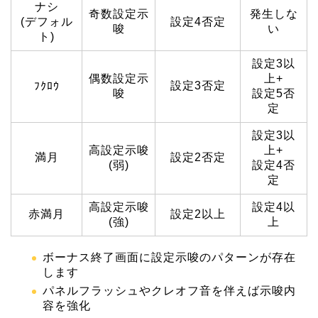
ナシ
奇数設定示
発生しな
(デフォル
設定4否定
唆
い
ト)
設定3以
偶数設定示
上+
設定3否定
ﾌｸﾛｳ
唆
設定5否
定
設定3以
高設定示唆
上+
満月
設定2否定
(弱)
設定4否
定
高設定示唆
設定4以
赤満月
設定2以上
(強)
上
ボーナス終了画面に設定示唆のパターンが存在
します
パネルフラッシュやクレオフ音を伴えば示唆内
容を強化