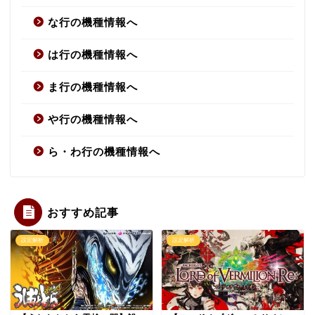
な行の機種情報へ
は行の機種情報へ
ま行の機種情報へ
や行の機種情報へ
ら・わ行の機種情報へ
おすすめ記事
設定解析
設定解析