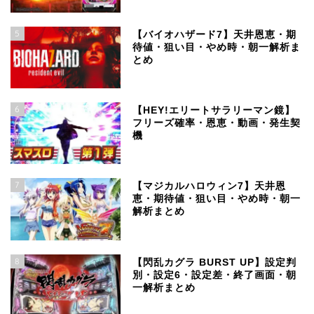
5
【バイオハザード7】天井恩恵・期
待値・狙い目・やめ時・朝一解析ま
とめ
6
【HEY!エリートサラリーマン鏡】
フリーズ確率・恩恵・動画・発生契
機
7
【マジカルハロウィン7】天井恩
恵・期待値・狙い目・やめ時・朝一
解析まとめ
8
【閃乱カグラ BURST UP】設定判
別・設定6・設定差・終了画面・朝
一解析まとめ