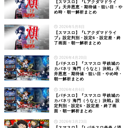
【スマスロ】『Lアクダマドライ
ブ』天井恩恵・期待値・狙い目・や
め時・朝一解析まとめ
2026年5月8日
【スマスロ】『Lアクダマドライ
ブ』設定判別・設定6・設定差・終
了画面・朝一解析まとめ
2026年4月20日
【パチスロ】『スマスロ 甲鉄城の
カバネリ 海門（うなと）決戦』天
井恩恵・期待値・狙い目・やめ時・
朝一解析まとめ
2026年4月6日
【パチスロ】『スマスロ 甲鉄城の
カバネリ 海門（うなと）決戦』設
定判別・設定6・設定差・終了画
面・朝一解析まとめ
2026年3月23日
【スマスロ】『Lパチスロ炎炎ノ消