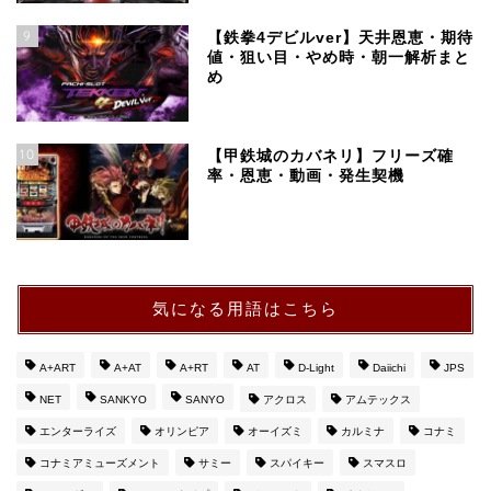
9
【鉄拳4デビルver】天井恩恵・期待
値・狙い目・やめ時・朝一解析まと
め
10
【甲鉄城のカバネリ】フリーズ確
率・恩恵・動画・発生契機
気になる用語はこちら
A+ART
A+AT
A+RT
AT
D-Light
Daiichi
JPS
NET
SANKYO
SANYO
アクロス
アムテックス
エンターライズ
オリンピア
オーイズミ
カルミナ
コナミ
コナミアミューズメント
サミー
スパイキー
スマスロ