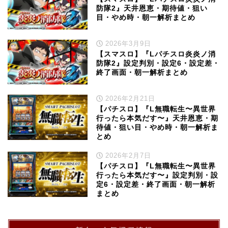
防隊2』天井恩恵・期待値・狙い
目・やめ時・朝一解析まとめ
2026年3月9日
【スマスロ】『Lパチスロ炎炎ノ消
防隊2』設定判別・設定6・設定差・
終了画面・朝一解析まとめ
2026年2月21日
【パチスロ】『L無職転生〜異世界
行ったら本気だす〜』天井恩恵・期
待値・狙い目・やめ時・朝一解析ま
とめ
2026年2月7日
【パチスロ】『L無職転生〜異世界
行ったら本気だす〜』設定判別・設
定6・設定差・終了画面・朝一解析
まとめ