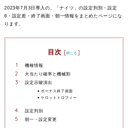
2023年7月3日導入の、「ナイツ」の設定判別・設定
6・設定差・終了画面・朝一情報をまとめたページにな
ります。
目次
[
]
閉じる
機種情報
大当たり確率と機械割
設定示唆演出
ボーナス終了画面
ケロットトロフィー
設定判別
朝一・設定変更