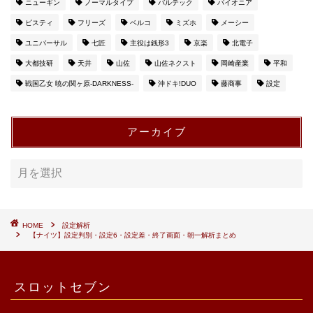
ニューギン
ノーマルタイプ
バルテック
パイオニア
ビスティ
フリーズ
ベルコ
ミズホ
メーシー
ユニバーサル
七匠
主役は銭形3
京楽
北電子
大都技研
天井
山佐
山佐ネクスト
岡崎産業
平和
戦国乙女 暁の関ヶ原-DARKNESS-
沖ドキ!DUO
藤商事
設定
アーカイブ
HOME
設定解析
【ナイツ】設定判別・設定6・設定差・終了画面・朝一解析まとめ
スロットセブン