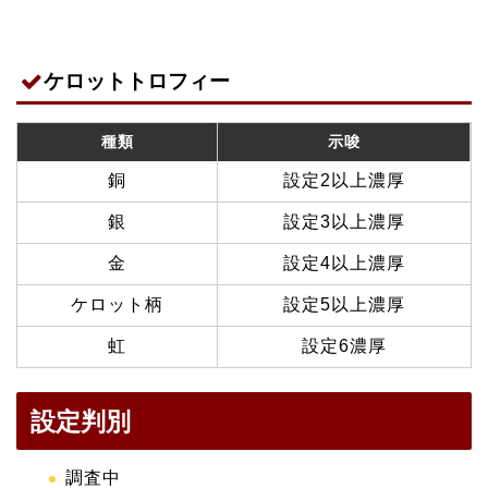
ケロットトロフィー
種類
示唆
銅
設定2以上濃厚
銀
設定3以上濃厚
金
設定4以上濃厚
ケロット柄
設定5以上濃厚
虹
設定6濃厚
設定判別
調査中