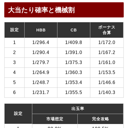
大当たり確率と機械割
ボーナス
設定
HBB
CB
合算
1
1/296.4
1/409.8
1/172.0
2
1/290.4
1/391.0
1/167.2
3
1/279.7
1/375.3
1/161.0
4
1/264.9
1/360.3
1/153.5
5
1/248.7
1/353.4
1/146.6
6
1/231.7
1/355.5
1/140.3
出玉率
設定
市場想定
完全攻略