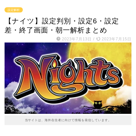
設定解析
【ナイツ】設定判別・設定6・設定
差・終了画面・朝一解析まとめ
2023年7月13日
/
2023年7月15日
当サイトは、海外在住者に向けて情報を発信しています。