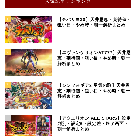
人気記事ランキング
1
【チバリヨ30】天井恩恵・期待値・
狙い目・やめ時・朝一解析まとめ
2
【エヴァンゲリオンAT777】天井恩
恵・期待値・狙い目・やめ時・朝一
解析まとめ
3
【シンフォギア2 勇気の歌】天井恩
恵・期待値・狙い目・やめ時・朝一
解析まとめ
4
【アクエリオン ALL STARS】設定
判別・設定6・設定差・終了画面・
朝一解析まとめ