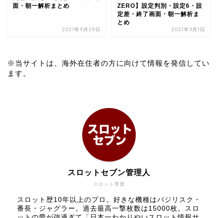
面・朝一解析まとめ
ZERO】設定判別・設定6・設
定差・終了画面・朝一解析ま
とめ
2021年9月29日
2021年3月1日
※当サイトは、海外在住者の方に向けて情報を発信してい
ます。
スロットセブン管理人
スロット専業
スロット歴10年以上のプロ。好きな機種はバジリスク・
番長・ジャグラー。過去最高一撃枚数は15000枚。スロ
ットの愛が強過ぎて「日本一わかりやいスロット情報サ