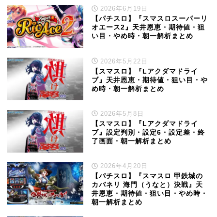
2026年6月19日
【パチスロ】『スマスロスーパーリ
オエース2』天井恩恵・期待値・狙
い目・やめ時・朝一解析まとめ
2026年5月22日
【スマスロ】『Lアクダマドライ
ブ』天井恩恵・期待値・狙い目・や
め時・朝一解析まとめ
2026年5月8日
【スマスロ】『Lアクダマドライ
ブ』設定判別・設定6・設定差・終
了画面・朝一解析まとめ
2026年4月20日
【パチスロ】『スマスロ 甲鉄城の
カバネリ 海門（うなと）決戦』天
井恩恵・期待値・狙い目・やめ時・
朝一解析まとめ