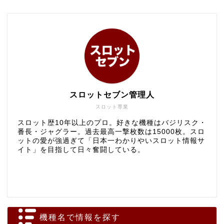
スロットセブン管理人
スロット専業
スロット歴10年以上のプロ。好きな機種はバジリスク・
番長・ジャグラー。過去最高一撃枚数は15000枚。スロ
ットの愛が強過ぎて「日本一わかりやいスロット情報サ
イト」を目指して日々奮闘している。
機種名で情報を探す