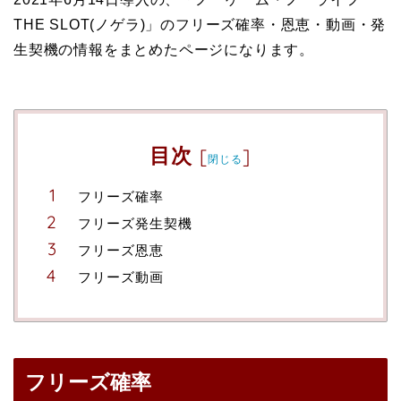
THE SLOT(ノゲラ)」のフリーズ確率・恩恵・動画・発
生契機の情報をまとめたページになります。
目次
[
]
閉じる
フリーズ確率
フリーズ発生契機
フリーズ恩恵
フリーズ動画
フリーズ確率