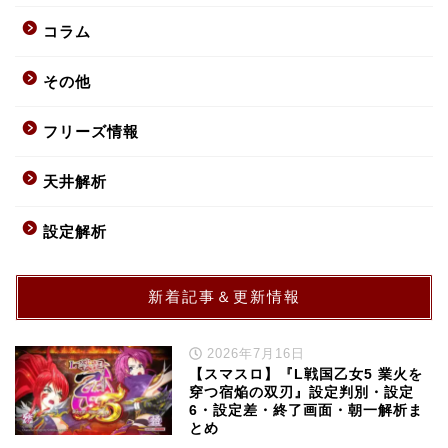
コラム
その他
フリーズ情報
天井解析
設定解析
新着記事＆更新情報
2026年7月16日
【スマスロ】『L戦国乙女5 業火を
穿つ宿焔の双刃』設定判別・設定
6・設定差・終了画面・朝一解析ま
とめ