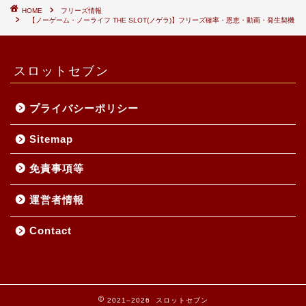
HOME
フリーズ情報
【ノーゲーム・ノーライフ THE SLOT(ノゲラ)】フリーズ確率・恩恵・動画・発生契機
スロットセブン
プライバシーポリシー
Sitemap
免責事項等
運営者情報
Contact
2021–2026 スロットセブン