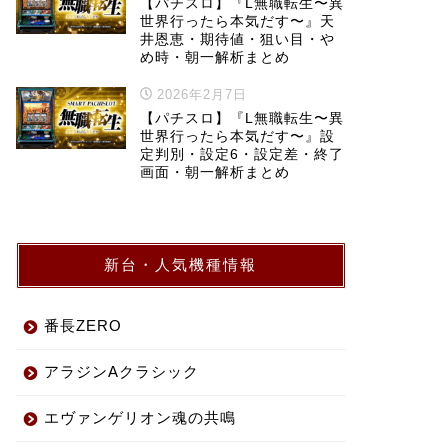
【パチスロ】『L無職転生〜異
世界行ったら本気だす〜』天
井恩恵・期待値・狙い目・や
め時・朝一解析まとめ
2026年2月7日
【パチスロ】『L無職転生〜異
世界行ったら本気だす〜』設
定判別・設定6・設定差・終了
画面・朝一解析まとめ
新台・人気機種情報
番長ZERO
アラジンAクラシック
エヴァンゲリオン魂の共鳴