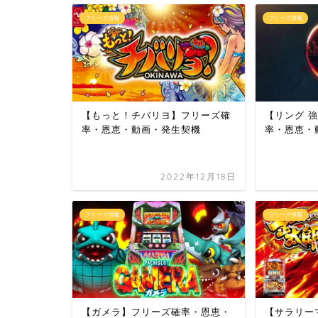
フリーズ情報
フリーズ情報
【もっと！チバリヨ】フリーズ確
【リング 
率・恩恵・動画・発生契機
率・恩恵・
2022年12月18日
フリーズ情報
フリーズ情報
【ガメラ】フリーズ確率・恩恵・
【サラリー