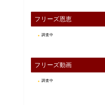
フリーズ恩恵
調査中
フリーズ動画
調査中