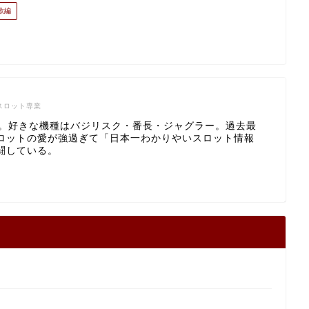
歌編
スロット専業
ロ。好きな機種はバジリスク・番長・ジャグラー。過去最
スロットの愛が強過ぎて「日本一わかりやいスロット情報
闘している。