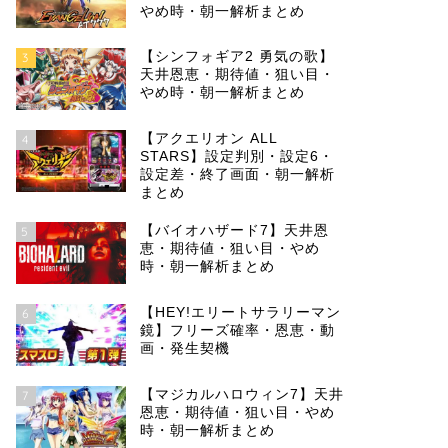
やめ時・朝一解析まとめ
【シンフォギア2 勇気の歌】
3
天井恩恵・期待値・狙い目・
やめ時・朝一解析まとめ
【アクエリオン ALL
4
STARS】設定判別・設定6・
設定差・終了画面・朝一解析
まとめ
【バイオハザード7】天井恩
5
恵・期待値・狙い目・やめ
時・朝一解析まとめ
【HEY!エリートサラリーマン
6
鏡】フリーズ確率・恩恵・動
画・発生契機
【マジカルハロウィン7】天井
7
恩恵・期待値・狙い目・やめ
時・朝一解析まとめ