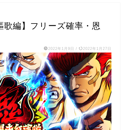
謳歌編】フリーズ確率・恩
2022年1月9日
/
2022年1月27日