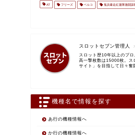
AT
フリーズ
ベルコ
鬼浜爆走紅蓮隊激闘謳
スロットセブン管理人
スロット歴10年以上のプ
高一撃枚数は15000枚。
サイト」を目指して日々奮
機種名で情報を探す
あ行の機種情報へ
か行の機種情報へ