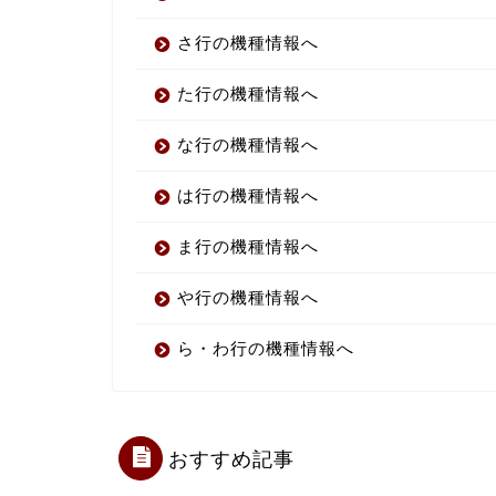
さ行の機種情報へ
た行の機種情報へ
な行の機種情報へ
は行の機種情報へ
ま行の機種情報へ
や行の機種情報へ
ら・わ行の機種情報へ
おすすめ記事