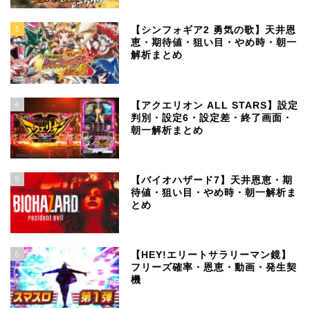
3
【シンフォギア2 勇気の歌】天井恩
恵・期待値・狙い目・やめ時・朝一
解析まとめ
4
【アクエリオン ALL STARS】設定
判別・設定6・設定差・終了画面・
朝一解析まとめ
5
【バイオハザード7】天井恩恵・期
待値・狙い目・やめ時・朝一解析ま
とめ
6
【HEY!エリートサラリーマン鏡】
フリーズ確率・恩恵・動画・発生契
機