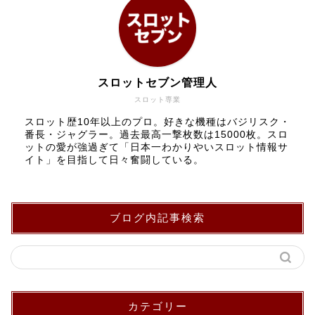
スロットセブン管理人
スロット専業
スロット歴10年以上のプロ。好きな機種はバジリスク・
番長・ジャグラー。過去最高一撃枚数は15000枚。スロ
ットの愛が強過ぎて「日本一わかりやいスロット情報サ
イト」を目指して日々奮闘している。
ブログ内記事検索
カテゴリー