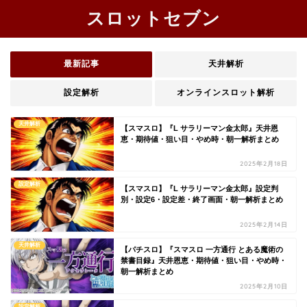
スロットセブン
最新記事
天井解析
設定解析
オンラインスロット解析
天井解析
【スマスロ】『L サラリーマン金太郎』天井恩
恵・期待値・狙い目・やめ時・朝一解析まとめ
2025年2月18日
設定解析
【スマスロ】『L サラリーマン金太郎』設定判
別・設定6・設定差・終了画面・朝一解析まとめ
2025年2月14日
天井解析
【パチスロ】『スマスロ 一方通行 とある魔術の
禁書目録』天井恩恵・期待値・狙い目・やめ時・
朝一解析まとめ
2025年2月10日
設定解析