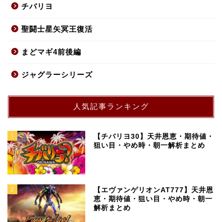
チバリヨ
聖闘士星矢冥王復活
まどマギ4前後編
ジャグラーシリーズ
人気記事ランキング
1
【チバリヨ30】天井恩恵・期待値・
狙い目・やめ時・朝一解析まとめ
2
【エヴァンゲリオンAT777】天井恩
恵・期待値・狙い目・やめ時・朝一
解析まとめ