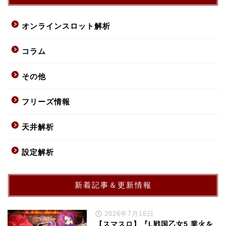
オンラインスロット解析
コラム
その他
フリーズ情報
天井解析
設定解析
新着記事＆更新情報
2026年7月16日
【スマスロ】『L戦国乙女5 業火を