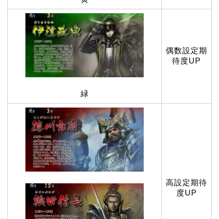
偶数設定期
待度UP
緑
高設定期待
度UP