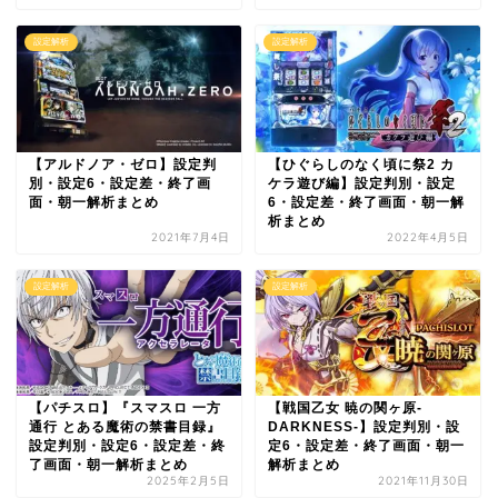
設定解析
設定解析
【アルドノア・ゼロ】設定判
【ひぐらしのなく頃に祭2 カ
別・設定6・設定差・終了画
ケラ遊び編】設定判別・設定
面・朝一解析まとめ
6・設定差・終了画面・朝一解
析まとめ
2021年7月4日
2022年4月5日
設定解析
設定解析
【パチスロ】『スマスロ 一方
【戦国乙女 暁の関ヶ原-
通行 とある魔術の禁書目録』
DARKNESS-】設定判別・設
設定判別・設定6・設定差・終
定6・設定差・終了画面・朝一
了画面・朝一解析まとめ
解析まとめ
2025年2月5日
2021年11月30日