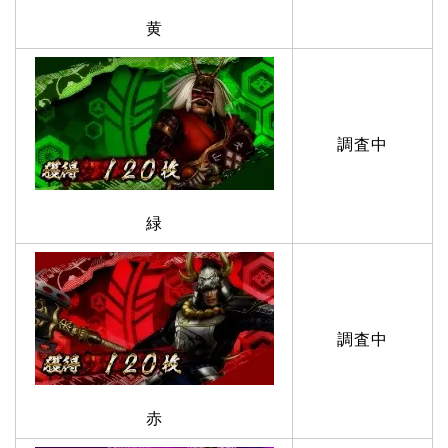
黄
調査中
緑
調査中
赤