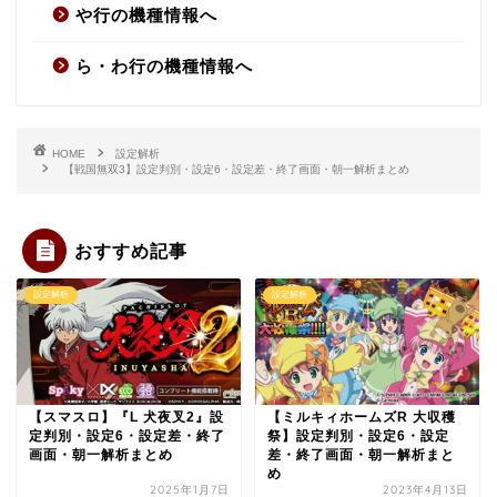
や行の機種情報へ
ら・わ行の機種情報へ
HOME
設定解析
【戦国無双3】設定判別・設定6・設定差・終了画面・朝一解析まとめ
おすすめ記事
設定解析
設定解析
【スマスロ】『L 犬夜叉2』設
【ミルキィホームズR 大収穫
定判別・設定6・設定差・終了
祭】設定判別・設定6・設定
画面・朝一解析まとめ
差・終了画面・朝一解析まと
め
2025年1月7日
2023年4月13日