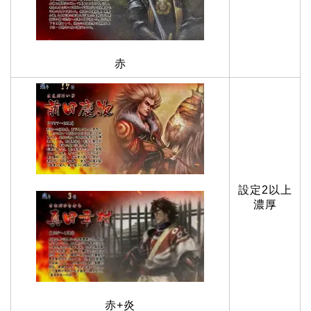
赤
設定2以上
濃厚
赤+炎