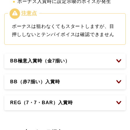
ボーナス入賞時に設定示唆のボイスが発生
ボーナスは狙わなくてもスタートしますが、目
押ししないとテンパイボイスは確認できません
BB極意入賞時（金7揃い）
BB（赤7揃い）入賞時
REG（7・7・BAR）入賞時