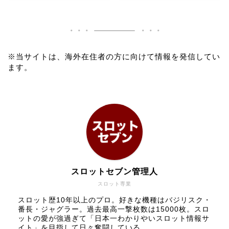
※当サイトは、海外在住者の方に向けて情報を発信してい
ます。
スロットセブン管理人
スロット専業
スロット歴10年以上のプロ。好きな機種はバジリスク・
番長・ジャグラー。過去最高一撃枚数は15000枚。スロ
ットの愛が強過ぎて「日本一わかりやいスロット情報サ
イト」を目指して日々奮闘している。