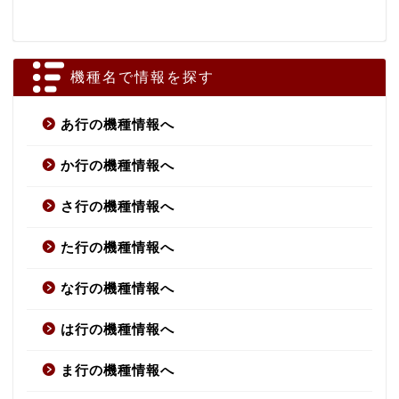
機種名で情報を探す
あ行の機種情報へ
か行の機種情報へ
さ行の機種情報へ
た行の機種情報へ
な行の機種情報へ
は行の機種情報へ
ま行の機種情報へ