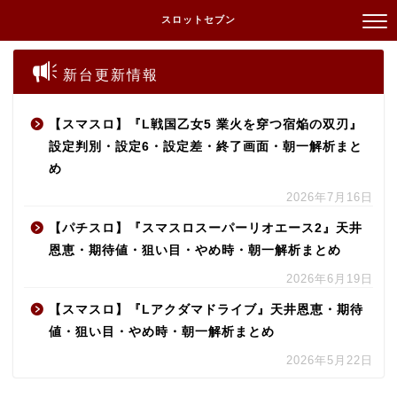
スロットセブン
新台更新情報
【スマスロ】『L戦国乙女5 業火を穿つ宿焔の双刃』
設定判別・設定6・設定差・終了画面・朝一解析まと
め
2026年7月16日
【パチスロ】『スマスロスーパーリオエース2』天井
恩恵・期待値・狙い目・やめ時・朝一解析まとめ
2026年6月19日
【スマスロ】『Lアクダマドライブ』天井恩恵・期待
値・狙い目・やめ時・朝一解析まとめ
2026年5月22日