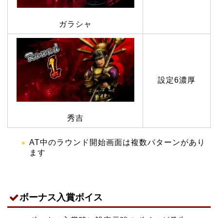
ガラシャ
設定6濃厚
秀吉
AT中のラウンド開始画面は複数パターンがあり
ます
ボーナス入賞ボイス