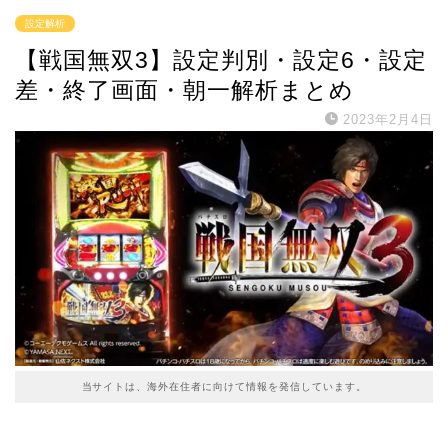
設定解析
【戦国無双3】設定判別・設定6・設定
差・終了画面・朝一解析まとめ
2023年2月4日
当サイトは、海外在住者に向けて情報を発信しています。