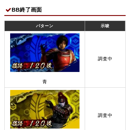
BB終了画面
パターン
示唆
調査中
青
調査中