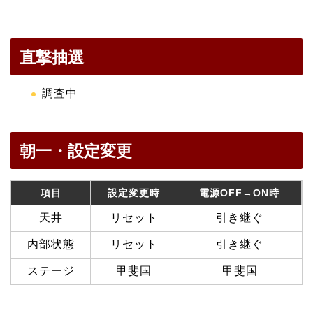
直撃抽選
調査中
朝一・設定変更
項目
設定変更時
電源OFF→ON時
天井
リセット
引き継ぐ
内部状態
リセット
引き継ぐ
ステージ
甲斐国
甲斐国