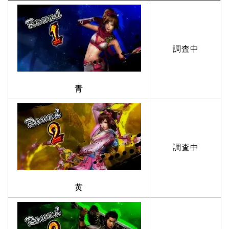
調査中
青
調査中
黄