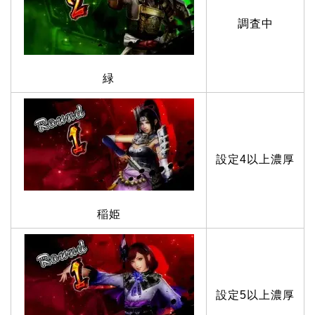
調査中
緑
設定4以上濃厚
稲姫
設定5以上濃厚