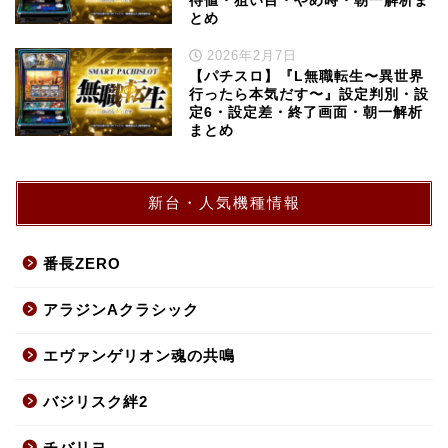
待値・狙い目・やめ時・朝一解析ま
とめ
2026年2月7日
【パチスロ】『L無職転生〜異世界
行ったら本気だす〜』設定判別・設
定6・設定差・終了画面・朝一解析
まとめ
新台・人気機種情報
番長ZERO
アラジンAクラシック
エヴァンゲリオン魂の共鳴
バジリスク絆2
チバリヨ