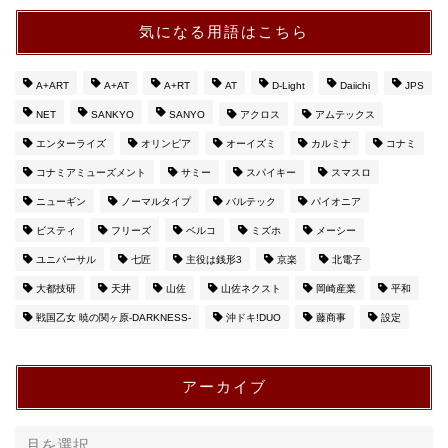
気になる用語はこちら
A+ART
A+AT
A+RT
AT
D-Light
Daiichi
JPS
NET
SANKYO
SANYO
アクロス
アムテックス
エンターライズ
オリンピア
オーイズミ
カルミナ
コナミ
コナミアミューズメント
サミー
スパイキー
スマスロ
ニューギン
ノーマルタイプ
バルテック
パイオニア
ビスティ
フリーズ
ベルコ
ミズホ
メーシー
ユニバーサル
七匠
主役は銭形3
京楽
北電子
大都技研
天井
山佐
山佐ネクスト
岡崎産業
平和
戦国乙女 暁の関ヶ原-DARKNESS-
沖ドキ!DUO
藤商事
設定
アーカイブ