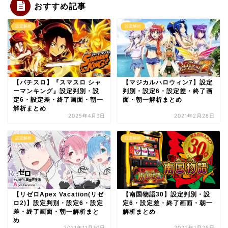
おすすめ記事
設定解析
設定解析
【パチスロ】『スマスロ シャ
【マジカルハロウィン7】設定
ーマンキング』設定判別・設
判別・設定6・設定差・終了画
定6・設定差・終了画面・朝一
面・朝一解析まとめ
解析まとめ
2025年4月3日
2021年2月28日
設定解析
設定解析
【リゼロApex Vacation(リゼ
【南国物語30】設定判別・設
ロ2)】設定判別・設定6・設定
定6・設定差・終了画面・朝一
差・終了画面・朝一解析まと
解析まとめ
め
2021年11月30日
2022年1月25日