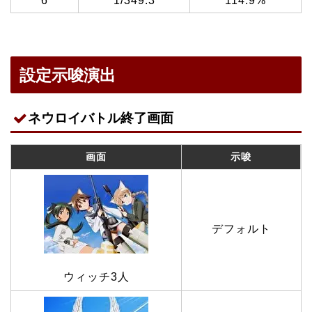
6
1/349.3
114.9%
設定示唆演出
ネウロイバトル終了画面
画面
示唆
デフォルト
ウィッチ3人