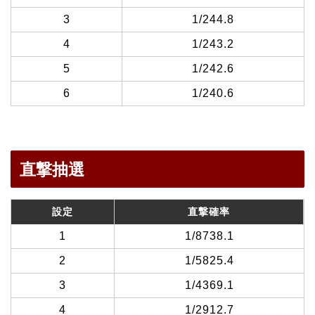
3
1/244.8
4
1/243.2
5
1/242.6
6
1/240.6
直撃抽選
設定
直撃確率
1
1/8738.1
2
1/5825.4
3
1/4369.1
4
1/2912.7