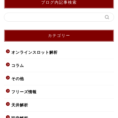
ブログ内記事検索
カテゴリー
オンラインスロット解析
コラム
その他
フリーズ情報
天井解析