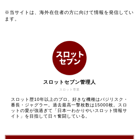
※当サイトは、海外在住者の方に向けて情報を発信してい
ます。
スロットセブン管理人
スロット専業
スロット歴10年以上のプロ。好きな機種はバジリスク・
番長・ジャグラー。過去最高一撃枚数は15000枚。スロ
ットの愛が強過ぎて「日本一わかりやいスロット情報サ
イト」を目指して日々奮闘している。