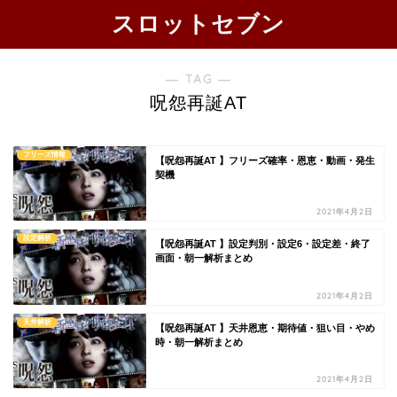
スロットセブン
― TAG ―
呪怨再誕AT
フリーズ情報
【呪怨再誕AT 】フリーズ確率・恩恵・動画・発生
契機
2021年4月2日
設定解析
【呪怨再誕AT 】設定判別・設定6・設定差・終了
画面・朝一解析まとめ
2021年4月2日
天井解析
【呪怨再誕AT 】天井恩恵・期待値・狙い目・やめ
時・朝一解析まとめ
2021年4月2日