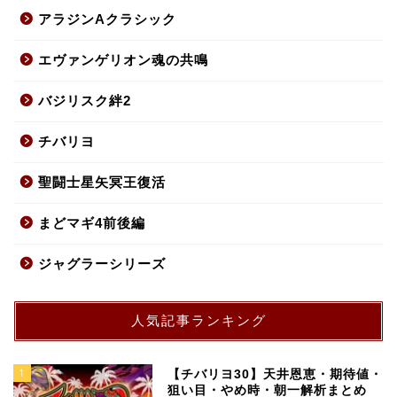
アラジンAクラシック
エヴァンゲリオン魂の共鳴
バジリスク絆2
チバリヨ
聖闘士星矢冥王復活
まどマギ4前後編
ジャグラーシリーズ
人気記事ランキング
1
【チバリヨ30】天井恩恵・期待値・
狙い目・やめ時・朝一解析まとめ