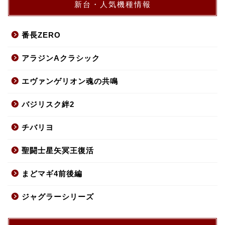
新台・人気機種情報
番長ZERO
アラジンAクラシック
エヴァンゲリオン魂の共鳴
バジリスク絆2
チバリヨ
聖闘士星矢冥王復活
まどマギ4前後編
ジャグラーシリーズ