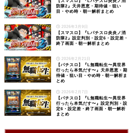
【スマスロ】『Lパチスロ炎炎ノ消
防隊2』天井恩恵・期待値・狙い
目・やめ時・朝一解析まとめ
2026年3月9日
【スマスロ】『Lパチスロ炎炎ノ消
防隊2』設定判別・設定6・設定差・
終了画面・朝一解析まとめ
2026年2月21日
【パチスロ】『L無職転生〜異世界
行ったら本気だす〜』天井恩恵・期
待値・狙い目・やめ時・朝一解析ま
とめ
2026年2月7日
【パチスロ】『L無職転生〜異世界
行ったら本気だす〜』設定判別・設
定6・設定差・終了画面・朝一解析
まとめ