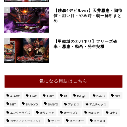
9
【鉄拳4デビルver】天井恩恵・期待
値・狙い目・やめ時・朝一解析まと
め
10
【甲鉄城のカバネリ】フリーズ確
率・恩恵・動画・発生契機
気になる用語はこちら
A+ART
A+AT
A+RT
AT
D-Light
Daiichi
JPS
NET
SANKYO
SANYO
アクロス
アムテックス
エンターライズ
オリンピア
オーイズミ
カルミナ
コナミ
コナミアミューズメント
サミー
スパイキー
スマスロ