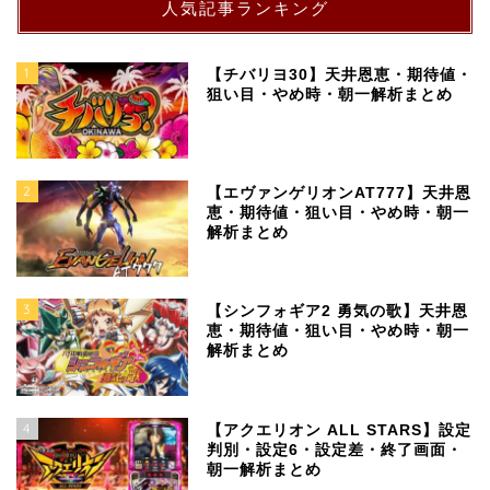
人気記事ランキング
1
【チバリヨ30】天井恩恵・期待値・
狙い目・やめ時・朝一解析まとめ
2
【エヴァンゲリオンAT777】天井恩
恵・期待値・狙い目・やめ時・朝一
解析まとめ
3
【シンフォギア2 勇気の歌】天井恩
恵・期待値・狙い目・やめ時・朝一
解析まとめ
4
【アクエリオン ALL STARS】設定
判別・設定6・設定差・終了画面・
朝一解析まとめ