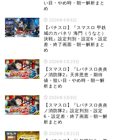
い目・やめ時・朝一解析まと
め
2026年4月6日
【パチスロ】『スマスロ 甲鉄
城のカバネリ 海門（うなと）
決戦』設定判別・設定6・設定
差・終了画面・朝一解析まと
め
2026年3月23日
【スマスロ】『Lパチスロ炎炎
ノ消防隊2』天井恩恵・期待
値・狙い目・やめ時・朝一解
析まとめ
2026年3月9日
【スマスロ】『Lパチスロ炎炎
ノ消防隊2』設定判別・設定
6・設定差・終了画面・朝一解
析まとめ
2026年2月21日