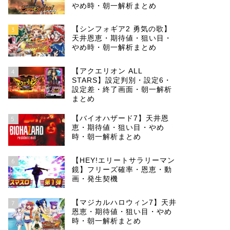
やめ時・朝一解析まとめ
【シンフォギア2 勇気の歌】
3
天井恩恵・期待値・狙い目・
やめ時・朝一解析まとめ
【アクエリオン ALL
4
STARS】設定判別・設定6・
設定差・終了画面・朝一解析
まとめ
【バイオハザード7】天井恩
5
恵・期待値・狙い目・やめ
時・朝一解析まとめ
【HEY!エリートサラリーマン
6
鏡】フリーズ確率・恩恵・動
画・発生契機
【マジカルハロウィン7】天井
7
恩恵・期待値・狙い目・やめ
時・朝一解析まとめ