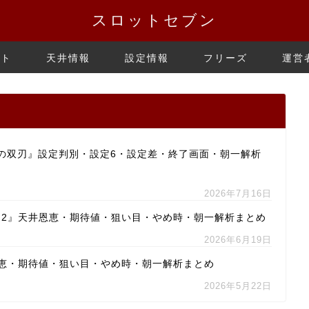
スロットセブン
ット
天井情報
設定情報
フリーズ
運営
焔の双刃』設定判別・設定6・設定差・終了画面・朝一解析
2026年7月16日
2』天井恩恵・期待値・狙い目・やめ時・朝一解析まとめ
2026年6月19日
恵・期待値・狙い目・やめ時・朝一解析まとめ
2026年5月22日