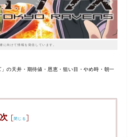
者に向けて情報を発信しています。
ンズ」の天井・期待値・恩恵・狙い目・やめ時・朝一
次
[
]
閉じる