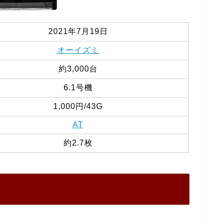
2021年7月19日
オーイズミ
約3,000台
6.1号機
1,000円/43G
AT
約2.7枚