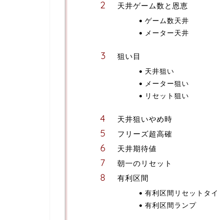
天井ゲーム数と恩恵
ゲーム数天井
メーター天井
狙い目
天井狙い
メーター狙い
リセット狙い
天井狙いやめ時
フリーズ超高確
天井期待値
朝一のリセット
有利区間
有利区間リセットタイ
有利区間ランプ