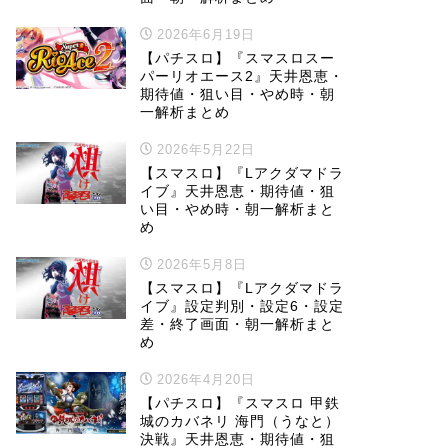
2026年6月19日
【パチスロ】『スマスロスー
パーリオエース2』天井恩恵・
期待値・狙い目・やめ時・朝
一解析まとめ
2026年5月22日
【スマスロ】『Lアクダマドラ
イブ』天井恩恵・期待値・狙
い目・やめ時・朝一解析まと
め
2026年5月8日
【スマスロ】『Lアクダマドラ
イブ』設定判別・設定6・設定
差・終了画面・朝一解析まと
め
2026年4月20日
【パチスロ】『スマスロ 甲鉄
城のカバネリ 海門（うなと）
決戦』天井恩恵・期待値・狙