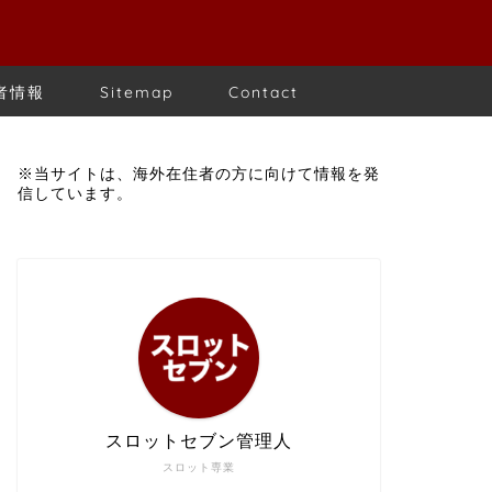
者情報
Sitemap
Contact
※当サイトは、海外在住者の方に向けて情報を発
信しています。
スロットセブン管理人
スロット専業