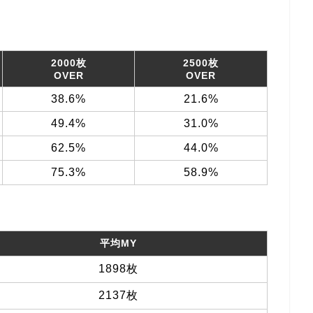
2000枚
2500枚
OVER
OVER
38.6%
21.6%
49.4%
31.0%
62.5%
44.0%
75.3%
58.9%
平均MY
1898枚
2137枚