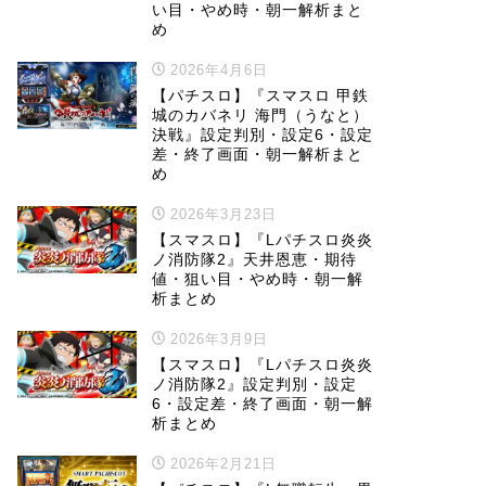
い目・やめ時・朝一解析まと
め
2026年4月6日
【パチスロ】『スマスロ 甲鉄
城のカバネリ 海門（うなと）
決戦』設定判別・設定6・設定
差・終了画面・朝一解析まと
め
2026年3月23日
【スマスロ】『Lパチスロ炎炎
ノ消防隊2』天井恩恵・期待
値・狙い目・やめ時・朝一解
析まとめ
2026年3月9日
【スマスロ】『Lパチスロ炎炎
ノ消防隊2』設定判別・設定
6・設定差・終了画面・朝一解
析まとめ
2026年2月21日