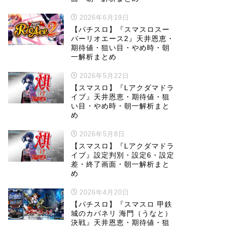
2026年6月19日
【パチスロ】『スマスロスー
パーリオエース2』天井恩恵・
期待値・狙い目・やめ時・朝
一解析まとめ
2026年5月22日
【スマスロ】『Lアクダマドラ
イブ』天井恩恵・期待値・狙
い目・やめ時・朝一解析まと
め
2026年5月8日
【スマスロ】『Lアクダマドラ
イブ』設定判別・設定6・設定
差・終了画面・朝一解析まと
め
2026年4月20日
【パチスロ】『スマスロ 甲鉄
城のカバネリ 海門（うなと）
決戦』天井恩恵・期待値・狙