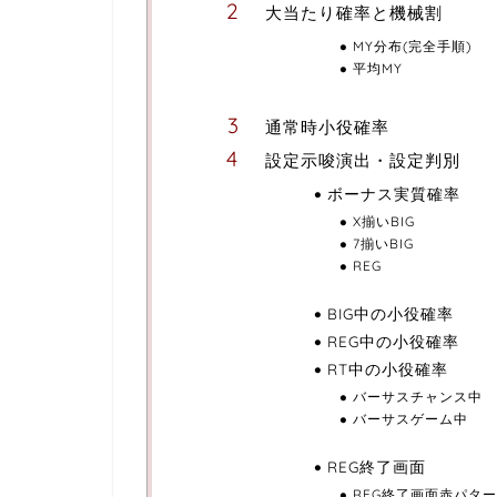
大当たり確率と機械割
MY分布(完全手順)
平均MY
通常時小役確率
設定示唆演出・設定判別
ボーナス実質確率
X揃いBIG
7揃いBIG
REG
BIG中の小役確率
REG中の小役確率
RT中の小役確率
バーサスチャンス中
バーサスゲーム中
REG終了画面
REG終了画面赤パター