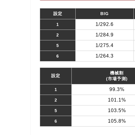
設定
BIG
1/292.6
1
1/284.9
2
1/275.4
5
1/264.3
6
機械割
設定
(市場予測)
99.3%
1
101.1%
2
103.5%
5
105.8%
6