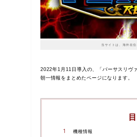
当サイトは、海外在住
2022年1月11日導入の、「バーサスリ
朝一情報をまとめたページになります。
目
機種情報