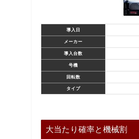
導入日
メーカー
導入台数
号機
回転数
タイプ
大当たり確率と機械割