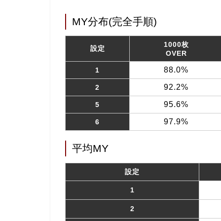
MY分布(完全手順)
1000枚
設定
OVER
88.0%
1
92.2%
2
95.6%
5
97.9%
6
平均MY
設定
1
2