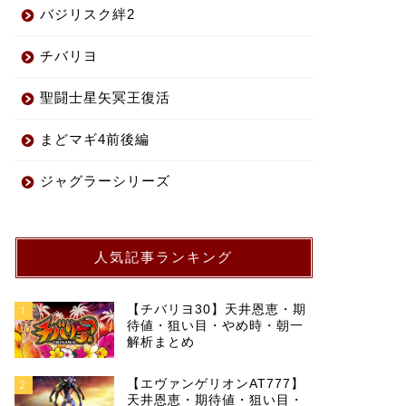
バジリスク絆2
チバリヨ
聖闘士星矢冥王復活
まどマギ4前後編
ジャグラーシリーズ
人気記事ランキング
【チバリヨ30】天井恩恵・期
1
待値・狙い目・やめ時・朝一
解析まとめ
【エヴァンゲリオンAT777】
2
天井恩恵・期待値・狙い目・