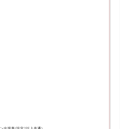
ン出現率(設定2以上共通)