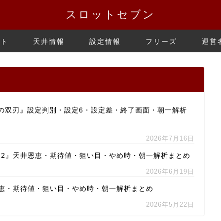
スロットセブン
ット
天井情報
設定情報
フリーズ
運営
焔の双刃』設定判別・設定6・設定差・終了画面・朝一解析
2026年7月16日
2』天井恩恵・期待値・狙い目・やめ時・朝一解析まとめ
2026年6月19日
恵・期待値・狙い目・やめ時・朝一解析まとめ
2026年5月22日