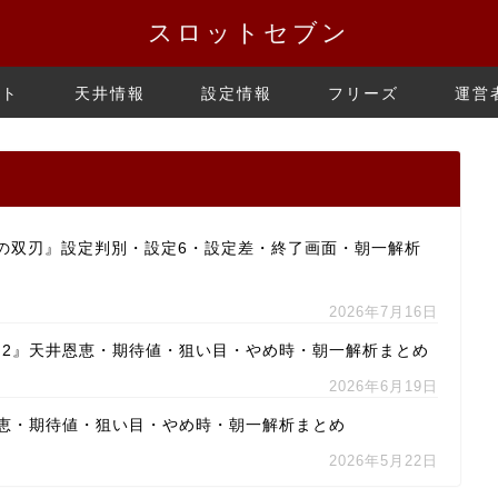
スロットセブン
ット
天井情報
設定情報
フリーズ
運営
焔の双刃』設定判別・設定6・設定差・終了画面・朝一解析
2026年7月16日
2』天井恩恵・期待値・狙い目・やめ時・朝一解析まとめ
2026年6月19日
恵・期待値・狙い目・やめ時・朝一解析まとめ
2026年5月22日