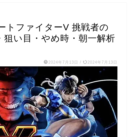
ートファイターV 挑戦者の
・狙い目・やめ時・朝一解析
2024年7月13日
/
2024年7月13日