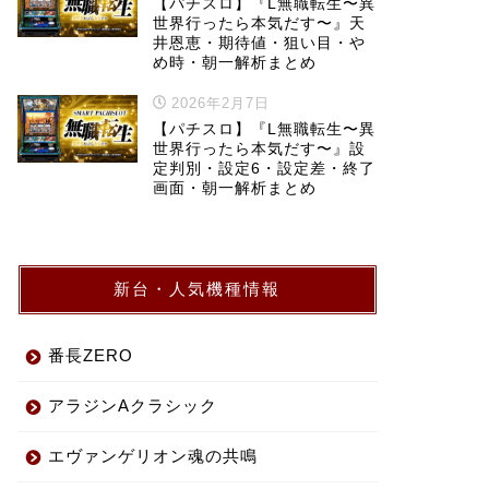
【パチスロ】『L無職転生〜異
世界行ったら本気だす〜』天
井恩恵・期待値・狙い目・や
め時・朝一解析まとめ
2026年2月7日
【パチスロ】『L無職転生〜異
世界行ったら本気だす〜』設
定判別・設定6・設定差・終了
画面・朝一解析まとめ
新台・人気機種情報
番長ZERO
アラジンAクラシック
エヴァンゲリオン魂の共鳴