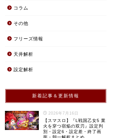
コラム
その他
フリーズ情報
天井解析
設定解析
新着記事＆更新情報
2026年7月16日
【スマスロ】『L戦国乙女5 業
火を穿つ宿焔の双刃』設定判
別・設定6・設定差・終了画
面・朝一解析まとめ