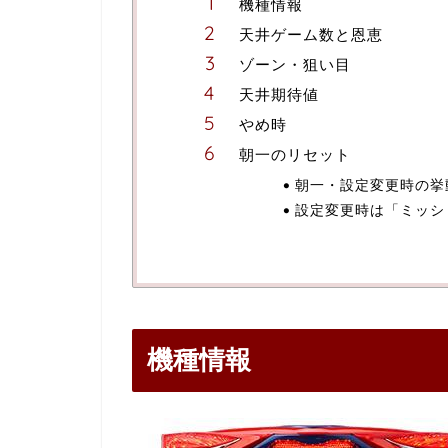
機種情報
天井ゲーム数と恩恵
ゾーン・狙い目
天井期待値
やめ時
朝一のリセット
朝一・設定変更時の挙
設定変更時は「ミッシ
機種情報