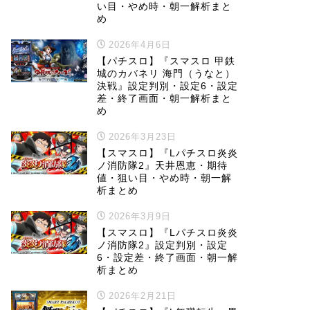
い目・やめ時・朝一解析まと
め
2026年4月6日
【パチスロ】『スマスロ 甲鉄
城のカバネリ 海門（うなと）
決戦』設定判別・設定6・設定
差・終了画面・朝一解析まと
め
2026年3月23日
【スマスロ】『Lパチスロ炎炎
ノ消防隊2』天井恩恵・期待
値・狙い目・やめ時・朝一解
析まとめ
2026年3月9日
【スマスロ】『Lパチスロ炎炎
ノ消防隊2』設定判別・設定
6・設定差・終了画面・朝一解
析まとめ
2026年2月21日