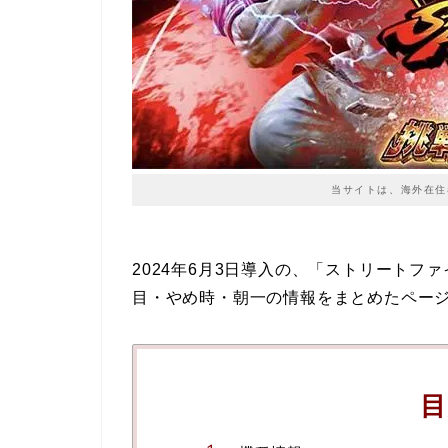
当サイトは、海外在住
2024年6月3日導入の、「ストリートフ
目・やめ時・朝一の情報をまとめたペー
目