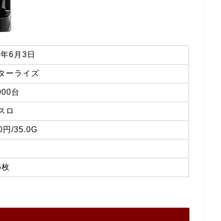
4年6月3日
ターライズ
000台
スロ
0円/35.0G
6枚