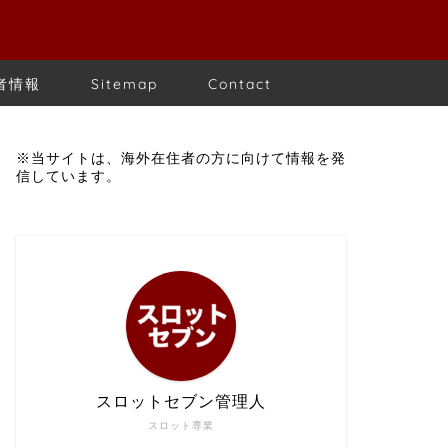
者情報
Sitemap
Contact
※当サイトは、海外在住者の方に向けて情報を発
信しています。
スロットセブン管理人
スロット専業