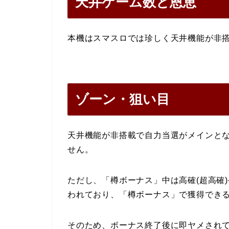
天井ゲーム数と恩恵
本機はスマスロでは珍しく天井機能が非
ゾーン・狙い目
天井機能が非搭載で自力当選がメインと
せん。
ただし、「樽ボーナス」中は高確(超高確
われており、「樽ボーナス」で獲得でき
そのため、ボーナス終了後に即ヤメされ