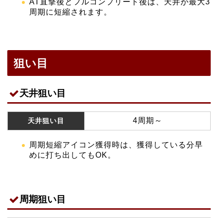
AT直撃後とフルコンプリート後は、天井が最大3
周期に短縮
されます。
狙い目
天井狙い目
4周期～
天井狙い目
周期短縮アイコン獲得時は、獲得している分早
めに打ち出してもOK。
周期狙い目