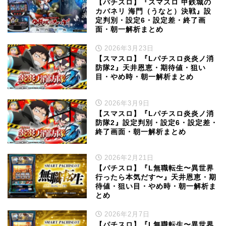
【パチスロ】『スマスロ 甲鉄城の
カバネリ 海門（うなと）決戦』設
定判別・設定6・設定差・終了画
面・朝一解析まとめ
2026年3月23日
【スマスロ】『Lパチスロ炎炎ノ消
防隊2』天井恩恵・期待値・狙い
目・やめ時・朝一解析まとめ
2026年3月9日
【スマスロ】『Lパチスロ炎炎ノ消
防隊2』設定判別・設定6・設定差・
終了画面・朝一解析まとめ
2026年2月21日
【パチスロ】『L無職転生〜異世界
行ったら本気だす〜』天井恩恵・期
待値・狙い目・やめ時・朝一解析ま
とめ
2026年2月7日
【パチスロ】『L無職転生〜異世界