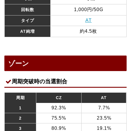
1,000円/50G
回転数
AT
タイプ
約4.5枚
AT純増
ゾーン
周期突破時の当選割合
周期
CZ
AT
92.3%
7.7%
1
75.5%
23.5%
2
80.9%
19.1%
3