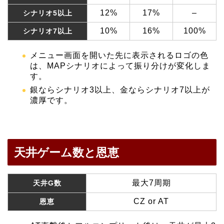
12%
17%
–
シナリオ5以上
10%
16%
100%
シナリオ7以上
メニュー画面を開いた先に表示されるロゴの色
は、MAPシナリオによって振り分けが変化しま
す。
銀ならシナリオ3以上、金ならシナリオ7以上が
濃厚です。
天井ゲーム数と恩恵
最大7周期
天井G数
CZ or AT
恩恵