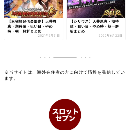
【麻雀格闘倶楽部参】天井恩
【シリウス】天井恩恵・期待
恵・期待値・狙い目・やめ
値・狙い目・やめ時・朝一解
時・朝一解析まとめ
析まとめ
2021年3月31日
2022年6月22日
※当サイトは、海外在住者の方に向けて情報を発信してい
ます。