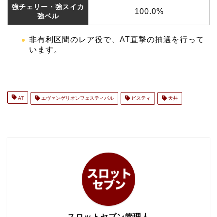
強チェリー・強スイカ
100.0%
強ベル
非有利区間のレア役で、AT直撃の抽選を行って
います。
AT
エヴァンゲリオンフェスティバル
ビスティ
天井
スロットセブン管理人