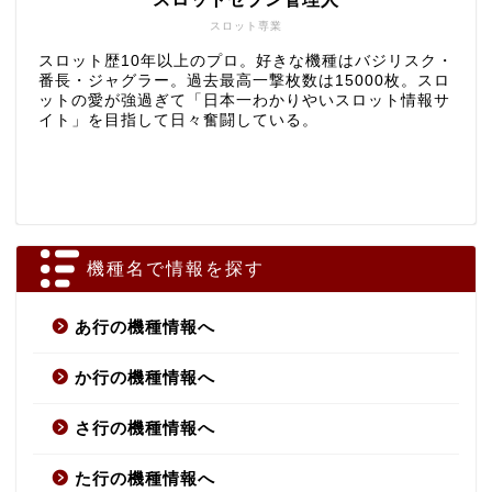
スロット専業
スロット歴10年以上のプロ。好きな機種はバジリスク・
番長・ジャグラー。過去最高一撃枚数は15000枚。スロ
ットの愛が強過ぎて「日本一わかりやいスロット情報サ
イト」を目指して日々奮闘している。
機種名で情報を探す
あ行の機種情報へ
か行の機種情報へ
さ行の機種情報へ
た行の機種情報へ