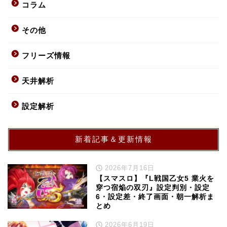
コラム
その他
フリーズ情報
天井解析
設定解析
新着記事＆更新情報
2026年7月16日
【スマスロ】『L戦国乙女5 業火を
穿つ宿焔の双刃』設定判別・設定
6・設定差・終了画面・朝一解析ま
とめ
2026年6月19日