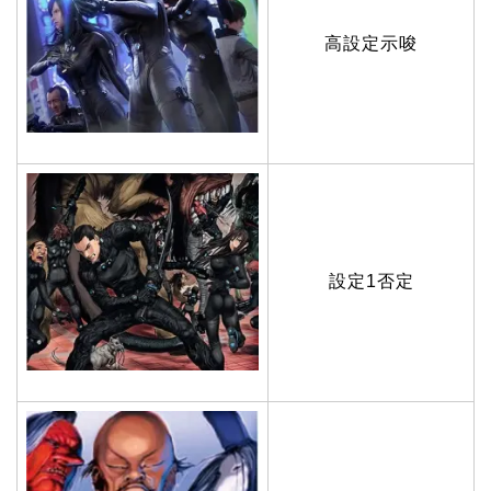
高設定示唆
設定1否定