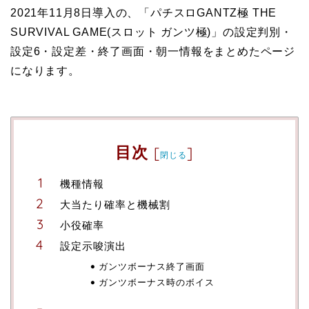
2021年11月8日導入の、「パチスロGANTZ極 THE
SURVIVAL GAME(スロット ガンツ極)」の設定判別・
設定6・設定差・終了画面・朝一情報をまとめたページ
になります。
目次
[
]
閉じる
機種情報
大当たり確率と機械割
小役確率
設定示唆演出
ガンツボーナス終了画面
ガンツボーナス時のボイス