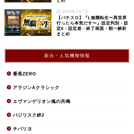
とめ
2026年2月7日
【パチスロ】『L無職転生〜異世界
行ったら本気だす〜』設定判別・設
定6・設定差・終了画面・朝一解析
まとめ
新台・人気機種情報
番長ZERO
アラジンAクラシック
エヴァンゲリオン魂の共鳴
バジリスク絆2
チバリヨ