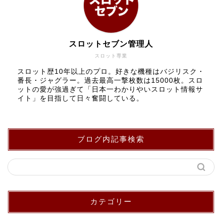
スロットセブン管理人
スロット専業
スロット歴10年以上のプロ。好きな機種はバジリスク・
番長・ジャグラー。過去最高一撃枚数は15000枚。スロ
ットの愛が強過ぎて「日本一わかりやいスロット情報サ
イト」を目指して日々奮闘している。
ブログ内記事検索
カテゴリー