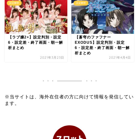
設定解析
設定解析
【ラブ嬢2+】設定判別・設定
【蒼穹のファフナー
6・設定差・終了画面・朝一解
EXODUS】設定判別・設定
析まとめ
6・設定差・終了画面・朝一解
析まとめ
2021年3月23日
2021年4月4日
※当サイトは、海外在住者の方に向けて情報を発信してい
ます。