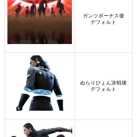
ガンツボーナス後
デフォルト
ぬらりひょん決戦後
デフォルト