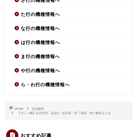
さ行の機種情報へ
た行の機種情報へ
な行の機種情報へ
は行の機種情報へ
ま行の機種情報へ
や行の機種情報へ
ら・わ行の機種情報へ
HOME
設定解析
【ガンツ極】設定判別・設定6・設定差・終了画面・朝一解析まとめ
おすすめ記事