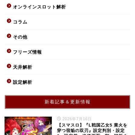
オンラインスロット解析
コラム
その他
フリーズ情報
天井解析
設定解析
新着記事＆更新情報
2026年7月16日
【スマスロ】『L戦国乙女5 業火を
穿つ宿焔の双刃』設定判別・設定