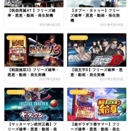
【呪怨再誕AT 】フリーズ確
【タブー・タトゥー】フリー
率・恩恵・動画・発生契機
ズ確率・恩恵・動画・発生契
機
2021年4月2日
2021年9月29日
フリーズ情報
フリーズ情報
【戦国無双3】フリーズ確率・
【頭文字D】フリーズ確率・恩
恩恵・動画・発生契機
恵・動画・発生契機
2023年2月4日
2021年5月20日
フリーズ情報
フリーズ情報
【ヤッターマン絶対正義】フ
【超ギラギラ爺サマー】フリ
リーズ確率・恩恵・動画・発
ーズ確率・恩恵・動画・発生