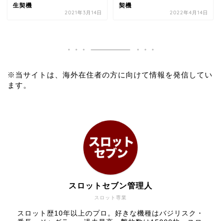
生契機
契機
2021年3月14日
2022年4月14日
※当サイトは、海外在住者の方に向けて情報を発信してい
ます。
スロットセブン管理人
スロット専業
スロット歴10年以上のプロ。好きな機種はバジリスク・