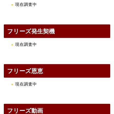
現在調査中
フリーズ発生契機
現在調査中
フリーズ恩恵
現在調査中
フリーズ動画