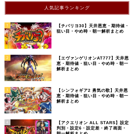
人気記事ランキング
1
【チバリヨ30】天井恩恵・期待値・
狙い目・やめ時・朝一解析まとめ
2
【エヴァンゲリオンAT777】天井恩
恵・期待値・狙い目・やめ時・朝一
解析まとめ
3
【シンフォギア2 勇気の歌】天井恩
恵・期待値・狙い目・やめ時・朝一
解析まとめ
4
【アクエリオン ALL STARS】設定
判別・設定6・設定差・終了画面・
朝一解析まとめ