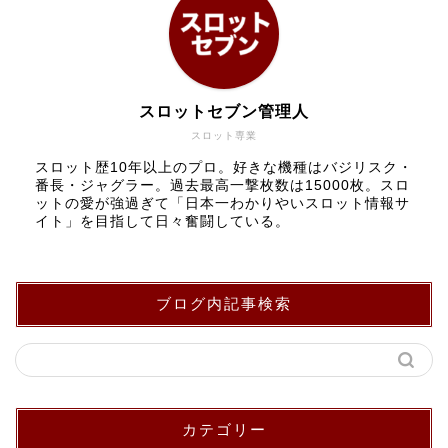
スロットセブン管理人
スロット専業
スロット歴10年以上のプロ。好きな機種はバジリスク・
番長・ジャグラー。過去最高一撃枚数は15000枚。スロ
ットの愛が強過ぎて「日本一わかりやいスロット情報サ
イト」を目指して日々奮闘している。
ブログ内記事検索
カテゴリー