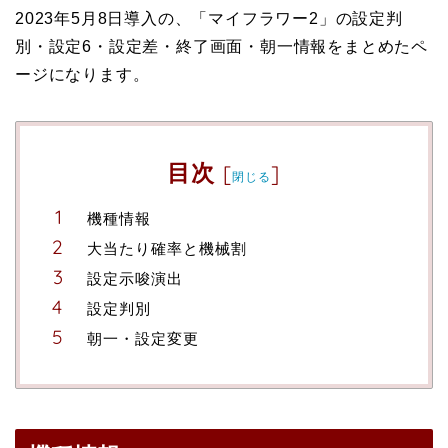
2023年5月8日導入の、「マイフラワー2」の設定判
別・設定6・設定差・終了画面・朝一情報をまとめたペ
ージになります。
目次
[
]
閉じる
機種情報
大当たり確率と機械割
設定示唆演出
設定判別
朝一・設定変更