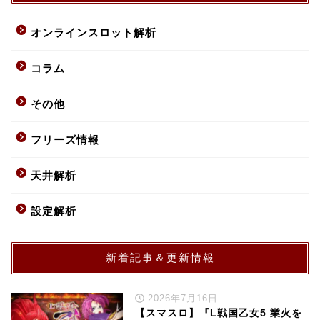
オンラインスロット解析
コラム
その他
フリーズ情報
天井解析
設定解析
新着記事＆更新情報
2026年7月16日
【スマスロ】『L戦国乙女5 業火を