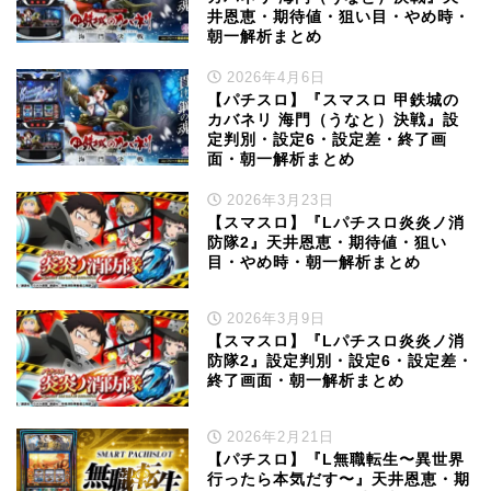
井恩恵・期待値・狙い目・やめ時・
朝一解析まとめ
2026年4月6日
【パチスロ】『スマスロ 甲鉄城の
カバネリ 海門（うなと）決戦』設
定判別・設定6・設定差・終了画
面・朝一解析まとめ
2026年3月23日
【スマスロ】『Lパチスロ炎炎ノ消
防隊2』天井恩恵・期待値・狙い
目・やめ時・朝一解析まとめ
2026年3月9日
【スマスロ】『Lパチスロ炎炎ノ消
防隊2』設定判別・設定6・設定差・
終了画面・朝一解析まとめ
2026年2月21日
【パチスロ】『L無職転生〜異世界
行ったら本気だす〜』天井恩恵・期