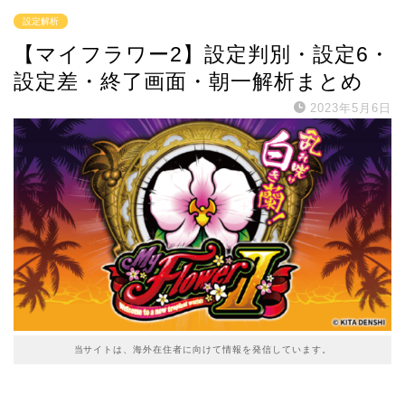
設定解析
【マイフラワー2】設定判別・設定6・
設定差・終了画面・朝一解析まとめ
2023年5月6日
当サイトは、海外在住者に向けて情報を発信しています。