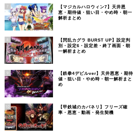
7
【マジカルハロウィン7】天井恩
恵・期待値・狙い目・やめ時・朝一
解析まとめ
8
【閃乱カグラ BURST UP】設定判
別・設定6・設定差・終了画面・朝
一解析まとめ
9
【鉄拳4デビルver】天井恩恵・期待
値・狙い目・やめ時・朝一解析まと
め
10
【甲鉄城のカバネリ】フリーズ確
率・恩恵・動画・発生契機