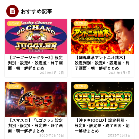
おすすめ記事
設定解析
設定解析
【ゴーゴージャグラー2】設定
【闘魂継承アントニオ猪木】
判別・設定6・設定差・終了画
設定判別・設定6・設定差・終
面・朝一解析まとめ
了画面・朝一解析まとめ
2021年8月12日
2021年4月4日
設定解析
設定解析
【スマスロ】『Lゴジラ』設定
【沖ドキ!GOLD】設定判別・
判別・設定6・設定差・終了画
設定6・設定差・終了画面・朝
面・朝一解析まとめ
一解析まとめ
2025年5月16日
2023年2月2日