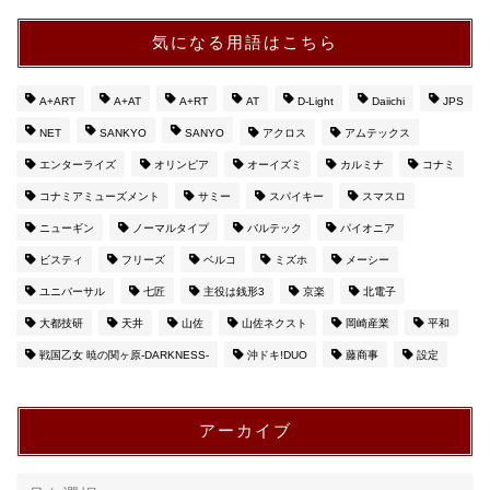
気になる用語はこちら
A+ART
A+AT
A+RT
AT
D-Light
Daiichi
JPS
NET
SANKYO
SANYO
アクロス
アムテックス
エンターライズ
オリンピア
オーイズミ
カルミナ
コナミ
コナミアミューズメント
サミー
スパイキー
スマスロ
ニューギン
ノーマルタイプ
バルテック
パイオニア
ビスティ
フリーズ
ベルコ
ミズホ
メーシー
ユニバーサル
七匠
主役は銭形3
京楽
北電子
大都技研
天井
山佐
山佐ネクスト
岡崎産業
平和
戦国乙女 暁の関ヶ原-DARKNESS-
沖ドキ!DUO
藤商事
設定
アーカイブ