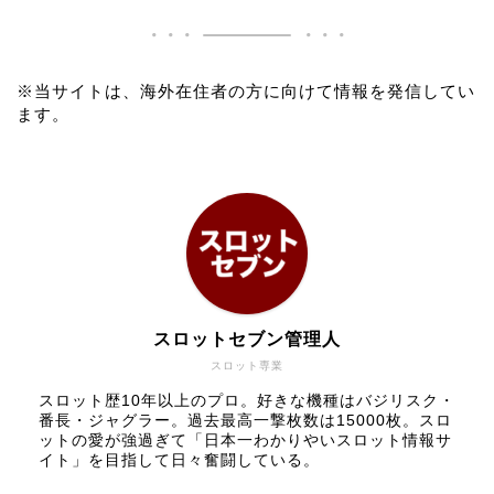
※当サイトは、海外在住者の方に向けて情報を発信してい
ます。
スロットセブン管理人
スロット専業
スロット歴10年以上のプロ。好きな機種はバジリスク・
番長・ジャグラー。過去最高一撃枚数は15000枚。スロ
ットの愛が強過ぎて「日本一わかりやいスロット情報サ
イト」を目指して日々奮闘している。