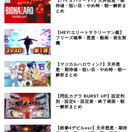
【バイオハザード7】天井恩恵・期
待値・狙い目・やめ時・朝一解析ま
とめ
6
【HEY!エリートサラリーマン鏡】
フリーズ確率・恩恵・動画・発生契
機
7
【マジカルハロウィン7】天井恩
恵・期待値・狙い目・やめ時・朝一
解析まとめ
8
【閃乱カグラ BURST UP】設定判
別・設定6・設定差・終了画面・朝
一解析まとめ
9
【鉄拳4デビルver】天井恩恵・期待