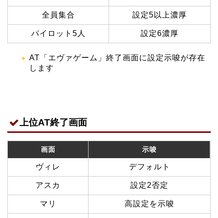
全員集合
設定5以上濃厚
パイロット5人
設定6濃厚
AT「エヴァゲーム」終了画面に設定示唆が存在
します
上位AT終了画面
画面
示唆
ヴィレ
デフォルト
アスカ
設定2否定
マリ
高設定を示唆