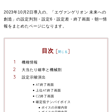
2023年10月2日導入の、「エヴァンゲリオン 未来への
創造」の設定判別・設定6・設定差・終了画面・朝一情
報をまとめたページになります。
目次
[
]
閉じる
機種情報
大当たり確率と機械割
設定示唆演出
AT終了画面
上位AT終了画面
CZ終了画面
確定役テンパイボイス
ボイスの示唆内容
ボイスの示唆内容