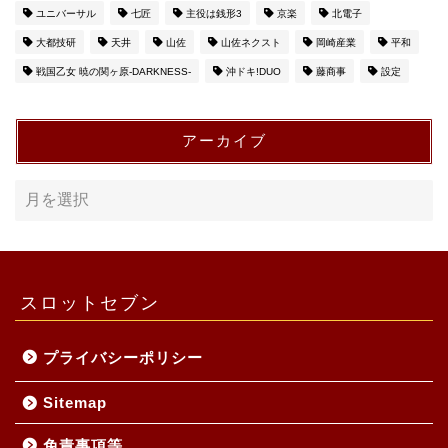
ユニバーサル
七匠
主役は銭形3
京楽
北電子
大都技研
天井
山佐
山佐ネクスト
岡崎産業
平和
戦国乙女 暁の関ヶ原-DARKNESS-
沖ドキ!DUO
藤商事
設定
アーカイブ
スロットセブン
プライバシーポリシー
Sitemap
免責事項等