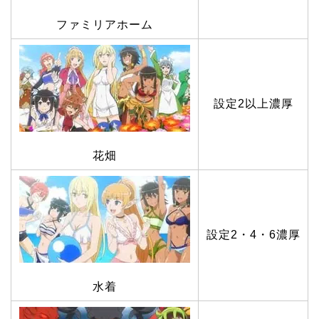
ファミリアホーム
設定2以上濃厚
花畑
設定2・4・6濃厚
水着