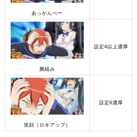
あっかんべー
設定4以上濃厚
腕組み
設定6濃厚
笑顔（ロキアップ）