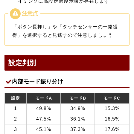
イミングに高設定濃厚示唆が存在します
「ボタン長押し」や「タッチセンサーの一発獲
得」を選択すると見逃すので注意しましょう
設定判別
内部モード振り分け
設定
モードA
モードB
モードC
1
49.8%
34.9%
15.3%
2
47.5%
36.1%
16.5%
3
45.1%
37.3%
17.6%