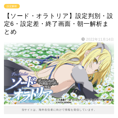
設定解析
【ソード・オラトリア】設定判別・設
定6・設定差・終了画面・朝一解析ま
とめ
2022年11月14日
当サイトは、海外在住者に向けて情報を発信しています。