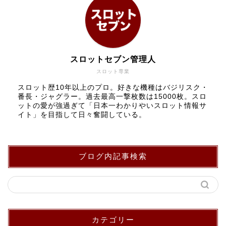
スロットセブン管理人
スロット専業
スロット歴10年以上のプロ。好きな機種はバジリスク・
番長・ジャグラー。過去最高一撃枚数は15000枚。スロ
ットの愛が強過ぎて「日本一わかりやいスロット情報サ
イト」を目指して日々奮闘している。
ブログ内記事検索
カテゴリー