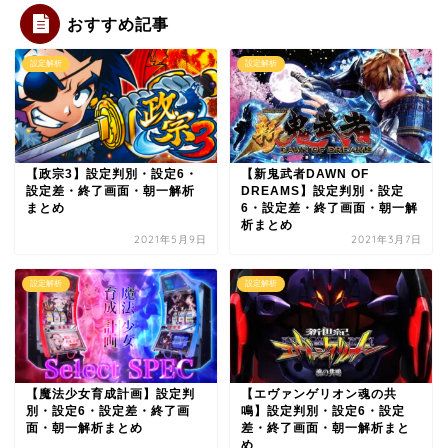
おすすめ記事
設定解析
設定解析
【政宗3】設定判別・設定6・
【新鬼武者DAWN OF
設定差・終了画面・朝一解析
DREAMS】設定判別・設定
まとめ
6・設定差・終了画面・朝一解
析まとめ
2021年5月9日
2021年3月7日
設定解析
設定解析
【魔法少女育成計画】設定判
【エヴァンゲリオン魂の共
別・設定6・設定差・終了画
鳴】設定判別・設定6・設定
面・朝一解析まとめ
差・終了画面・朝一解析まと
め