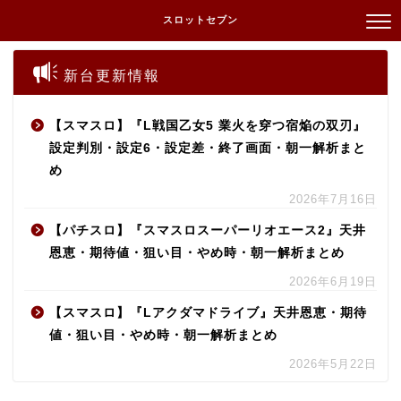
スロットセブン
新台更新情報
【スマスロ】『L戦国乙女5 業火を穿つ宿焔の双刃』
設定判別・設定6・設定差・終了画面・朝一解析まと
め
2026年7月16日
【パチスロ】『スマスロスーパーリオエース2』天井
恩恵・期待値・狙い目・やめ時・朝一解析まとめ
2026年6月19日
【スマスロ】『Lアクダマドライブ』天井恩恵・期待
値・狙い目・やめ時・朝一解析まとめ
2026年5月22日