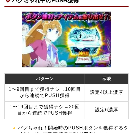
バグちゃれ中のPUSH獲得
パターン
示唆
1〜9回目まで獲得ナシ→10回目
設定4以上濃厚
から連続でPUSH獲得
1〜19回目まで獲得ナシ→20回
設定6濃厚
目から連続でPUSH獲得
バグちゃれ！開始時のPUSHボタンを獲得するタ