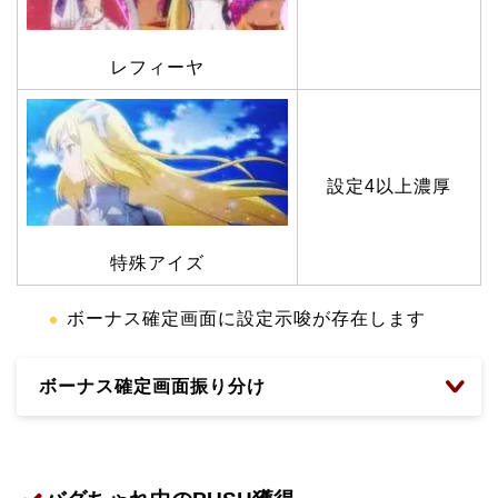
レフィーヤ
設定4以上濃厚
特殊アイズ
ボーナス確定画面に設定示唆が存在します
ボーナス確定画面振り分け