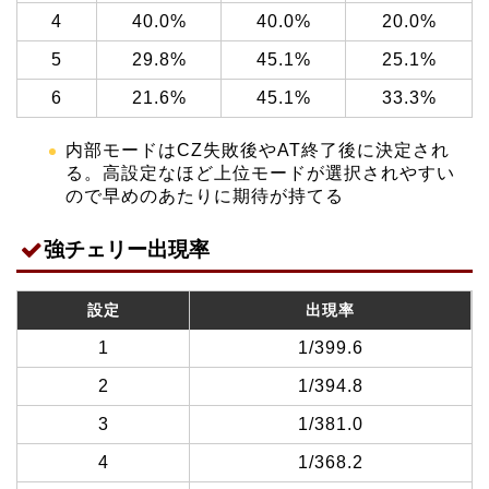
4
40.0%
40.0%
20.0%
5
29.8%
45.1%
25.1%
6
21.6%
45.1%
33.3%
内部モードはCZ失敗後やAT終了後に決定され
る。高設定なほど上位モードが選択されやすい
ので早めのあたりに期待が持てる
強チェリー出現率
設定
出現率
1
1/399.6
2
1/394.8
3
1/381.0
4
1/368.2