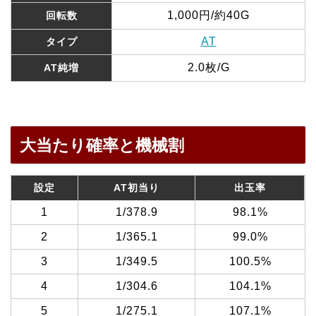
1,000円/約40G
回転数
AT
タイプ
2.0枚/G
AT純増
大当たり確率と機械割
設定
AT初当り
出玉率
1
1/378.9
98.1%
2
1/365.1
99.0%
3
1/349.5
100.5%
4
1/304.6
104.1%
5
1/275.1
107.1%