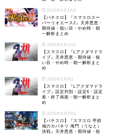
2026年6月19日
【パチスロ】『スマスロスー
パーリオエース2』天井恩恵・
期待値・狙い目・やめ時・朝
一解析まとめ
2026年5月22日
【スマスロ】『Lアクダマドラ
イブ』天井恩恵・期待値・狙
い目・やめ時・朝一解析まと
め
2026年5月8日
【スマスロ】『Lアクダマドラ
イブ』設定判別・設定6・設定
差・終了画面・朝一解析まと
め
2026年4月20日
【パチスロ】『スマスロ 甲鉄
城のカバネリ 海門（うなと）
決戦』天井恩恵・期待値・狙