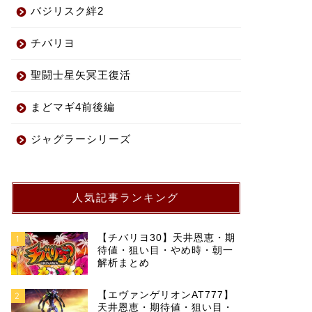
バジリスク絆2
チバリヨ
聖闘士星矢冥王復活
まどマギ4前後編
ジャグラーシリーズ
人気記事ランキング
【チバリヨ30】天井恩恵・期
1
待値・狙い目・やめ時・朝一
解析まとめ
【エヴァンゲリオンAT777】
2
天井恩恵・期待値・狙い目・