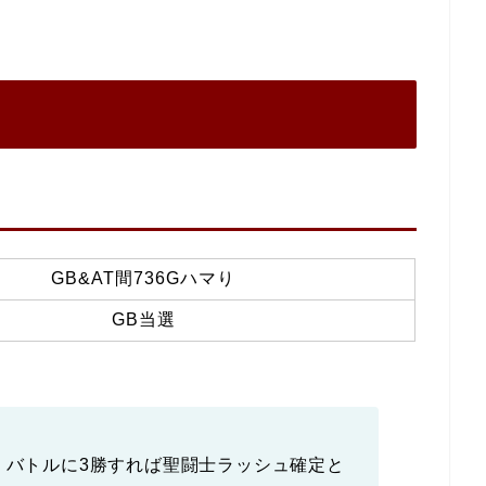
GB&AT間736Gハマり
GB当選
、バトルに3勝すれば聖闘士ラッシュ確定と