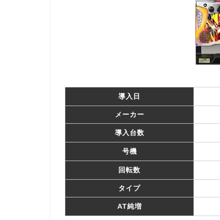
導入日
メーカー
導入台数
号機
回転数
タイプ
AT純増