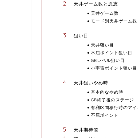
天井ゲーム数と恩恵
天井ゲーム数
モード別天井ゲーム数
狙い目
天井狙い目
不屈ポイント狙い目
GBレベル狙い目
小宇宙ポイント狙い目
天井狙いやめ時
基本的なやめ時
GB終了後のステージ
有利区間移行時のアイ
不屈ポイント
天井期待値