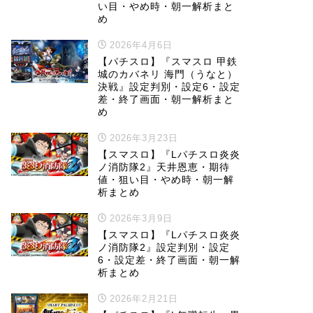
い目・やめ時・朝一解析まと
め
2026年4月6日
【パチスロ】『スマスロ 甲鉄
城のカバネリ 海門（うなと）
決戦』設定判別・設定6・設定
差・終了画面・朝一解析まと
め
2026年3月23日
【スマスロ】『Lパチスロ炎炎
ノ消防隊2』天井恩恵・期待
値・狙い目・やめ時・朝一解
析まとめ
2026年3月9日
【スマスロ】『Lパチスロ炎炎
ノ消防隊2』設定判別・設定
6・設定差・終了画面・朝一解
析まとめ
2026年2月21日