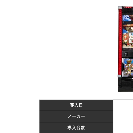
導入日
メーカー
導入台数