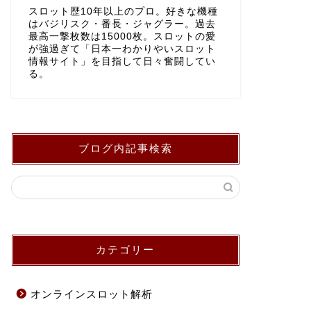
スロット歴10年以上のプロ。好きな機種
はバジリスク・番長・ジャグラー。過去
最高一撃枚数は15000枚。スロットの愛
が強過ぎて「日本一わかりやいスロット
情報サイト」を目指して日々奮闘してい
る。
ブログ内記事検索
カテゴリー
オンラインスロット解析