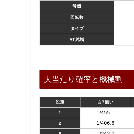
号機
回転数
タイプ
AT純増
大当たり確率と機械割
設定
白7揃い
1/455.1
1
1/406.6
2
1/343.0
5