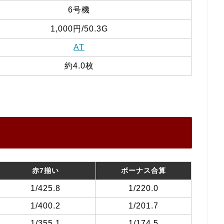
6号機
1,000円/50.3G
AT
約4.0枚
赤7揃い
ボーナス合算
1/425.8
1/220.0
1/400.2
1/201.7
1/355.1
1/174.5