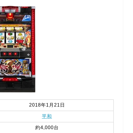
2018年1月21日
平和
約4,000台