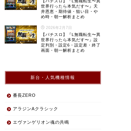
【パチスロ】『L無職転生〜異
世界行ったら本気だす〜』天
井恩恵・期待値・狙い目・や
め時・朝一解析まとめ
2026年2月7日
【パチスロ】『L無職転生〜異
世界行ったら本気だす〜』設
定判別・設定6・設定差・終了
画面・朝一解析まとめ
新台・人気機種情報
番長ZERO
アラジンAクラシック
エヴァンゲリオン魂の共鳴