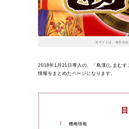
当サイトは、海外在住
2018年1月21日導入の、「島漢(しま
情報をまとめたページになります。
目
機種情報