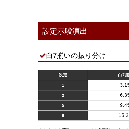
設定示唆演出
白7揃いの振り分け
設定
白7
3.1
1
6.3
2
9.4
5
15.
6