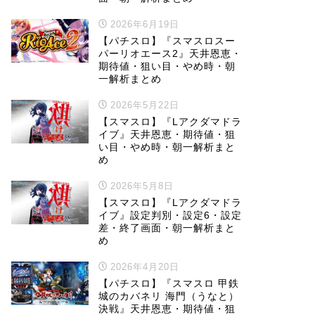
2026年6月19日
【パチスロ】『スマスロスー
パーリオエース2』天井恩恵・
期待値・狙い目・やめ時・朝
一解析まとめ
2026年5月22日
【スマスロ】『Lアクダマドラ
イブ』天井恩恵・期待値・狙
い目・やめ時・朝一解析まと
め
2026年5月8日
【スマスロ】『Lアクダマドラ
イブ』設定判別・設定6・設定
差・終了画面・朝一解析まと
め
2026年4月20日
【パチスロ】『スマスロ 甲鉄
城のカバネリ 海門（うなと）
決戦』天井恩恵・期待値・狙