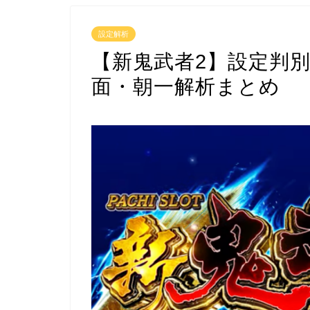
設定解析
【新鬼武者2】設定判
面・朝一解析まとめ