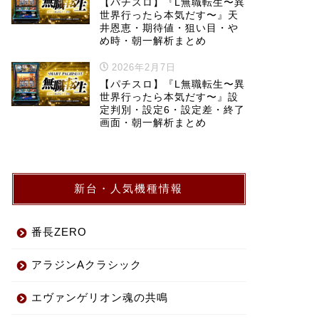
【パチスロ】『L無職転生〜異
世界行ったら本気だす〜』天
井恩恵・期待値・狙い目・や
め時・朝一解析まとめ
2026年2月7日
【パチスロ】『L無職転生〜異
世界行ったら本気だす〜』設
定判別・設定6・設定差・終了
画面・朝一解析まとめ
新台・人気機種情報
番長ZERO
アラジンAクラシック
エヴァンゲリオン魂の共鳴