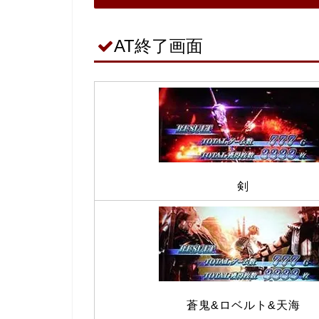
AT終了画面
剣
蒼鬼&ロベルト&天海