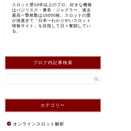
スロット歴10年以上のプロ。好きな機種
はバジリスク・番長・ジャグラー。過去
最高一撃枚数は15000枚。スロットの愛
が強過ぎて「日本一わかりやいスロット
情報サイト」を目指して日々奮闘してい
る。
ブログ内記事検索
カテゴリー
オンラインスロット解析