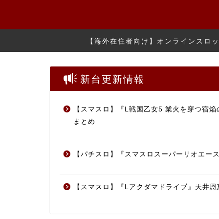
【海外在住者向け】オンラインスロ
新台更新情報
【スマスロ】『L戦国乙女5 業火を穿つ宿
まとめ
【パチスロ】『スマスロスーパーリオエース
【スマスロ】『Lアクダマドライブ』天井恩