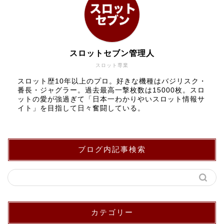
スロットセブン管理人
スロット専業
スロット歴10年以上のプロ。好きな機種はバジリスク・
番長・ジャグラー。過去最高一撃枚数は15000枚。スロ
ットの愛が強過ぎて「日本一わかりやいスロット情報サ
イト」を目指して日々奮闘している。
ブログ内記事検索
カテゴリー