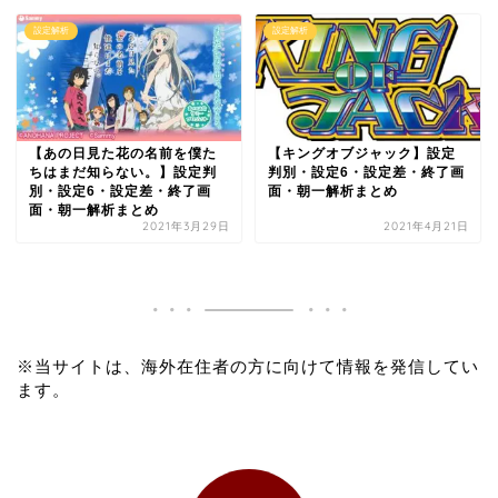
設定解析
設定解析
【あの日見た花の名前を僕た
【キングオブジャック】設定
ちはまだ知らない。】設定判
判別・設定6・設定差・終了画
別・設定6・設定差・終了画
面・朝一解析まとめ
面・朝一解析まとめ
2021年3月29日
2021年4月21日
※当サイトは、海外在住者の方に向けて情報を発信してい
ます。