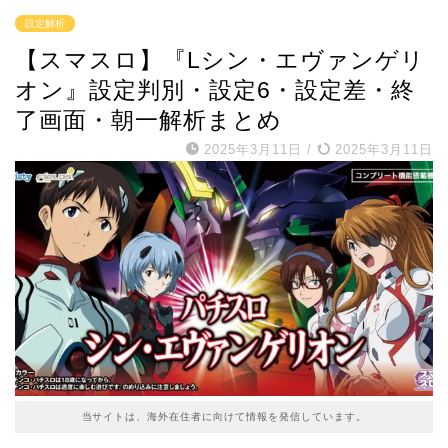
設定解析
【スマスロ】『Lシン・エヴァンゲリ
オン』設定判別・設定6・設定差・終
了画面・朝一解析まとめ
2025年3月11日
/
2025年3月11日
当サイトは、海外在住者に向けて情報を発信しています。