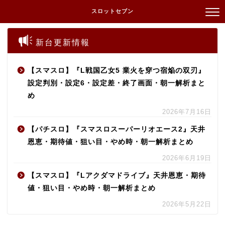
スロットセブン
新台更新情報
【スマスロ】『L戦国乙女5 業火を穿つ宿焔の双刃』
設定判別・設定6・設定差・終了画面・朝一解析まと
め
2026年7月16日
【パチスロ】『スマスロスーパーリオエース2』天井
恩恵・期待値・狙い目・やめ時・朝一解析まとめ
2026年6月19日
【スマスロ】『Lアクダマドライブ』天井恩恵・期待
値・狙い目・やめ時・朝一解析まとめ
2026年5月22日