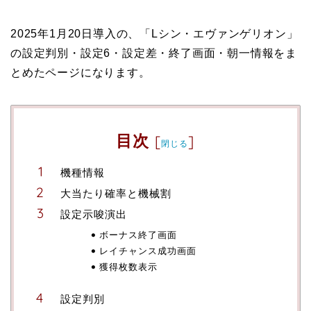
2025年1月20日導入の、「Lシン・エヴァンゲリオン」
の設定判別・設定6・設定差・終了画面・朝一情報をま
とめたページになります。
目次
[
]
閉じる
機種情報
大当たり確率と機械割
設定示唆演出
ボーナス終了画面
レイチャンス成功画面
獲得枚数表示
設定判別