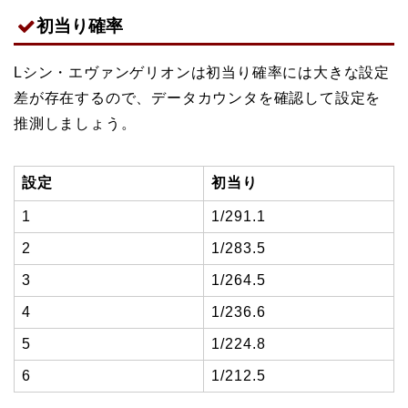
初当り確率
Lシン・エヴァンゲリオンは初当り確率には大きな設定
差が存在するので、データカウンタを確認して設定を
推測しましょう。
設定
初当り
1
1/291.1
2
1/283.5
3
1/264.5
4
1/236.6
5
1/224.8
6
1/212.5