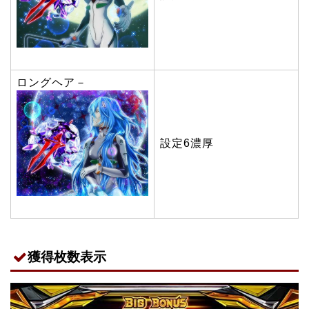
ロングヘア－
設定6濃厚
獲得枚数表示