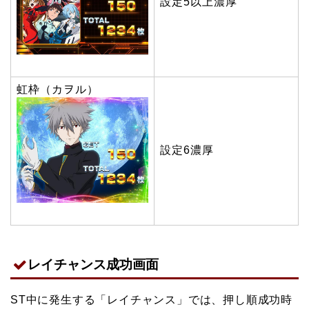
設定5以上濃厚
虹枠（カヲル）
設定6濃厚
レイチャンス成功画面
ST中に発生する「レイチャンス」では、押し順成功時