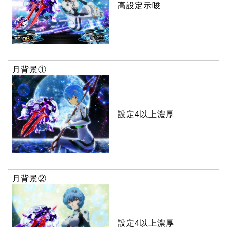
高設定示唆
月背景①
設定4以上濃厚
月背景②
設定4以上濃厚