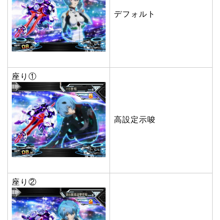
デフォルト
座り①
高設定示唆
座り②