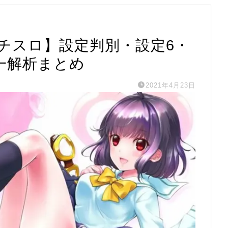
チスロ】設定判別・設定6・
一解析まとめ
2021年4月23日