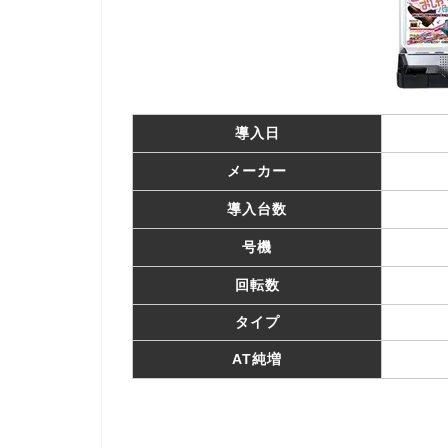
導入日
メーカー
導入台数
号機
回転数
タイプ
AT純増