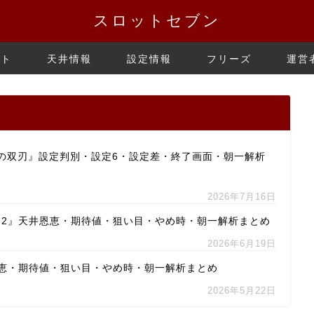
スロットセブン
ット
天井情報
設定情報
フリーズ
運営
焔の双刃』設定判別・設定6・設定差・終了画面・朝一解析
2026年7月16日
2』天井恩恵・期待値・狙い目・やめ時・朝一解析まとめ
2026年6月19日
恵・期待値・狙い目・やめ時・朝一解析まとめ
2026年5月22日