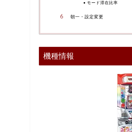
モード滞在比率
朝一・設定変更
機種情報