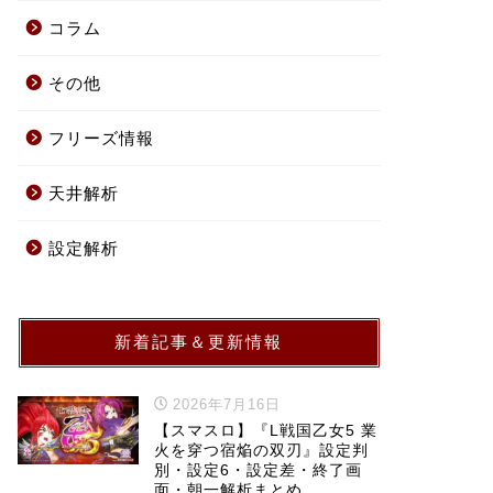
コラム
その他
フリーズ情報
天井解析
設定解析
新着記事＆更新情報
2026年7月16日
【スマスロ】『L戦国乙女5 業
火を穿つ宿焔の双刃』設定判
別・設定6・設定差・終了画
面・朝一解析まとめ