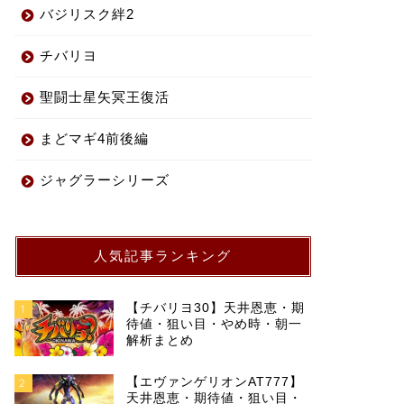
バジリスク絆2
チバリヨ
聖闘士星矢冥王復活
まどマギ4前後編
ジャグラーシリーズ
人気記事ランキング
【チバリヨ30】天井恩恵・期
1
待値・狙い目・やめ時・朝一
解析まとめ
【エヴァンゲリオンAT777】
2
天井恩恵・期待値・狙い目・