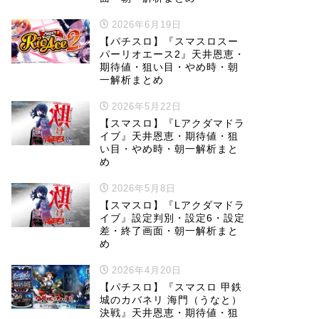
2026年6月19日
【パチスロ】『スマスロスー
パーリオエース2』天井恩恵・
期待値・狙い目・やめ時・朝
一解析まとめ
2026年5月22日
【スマスロ】『Lアクダマドラ
イブ』天井恩恵・期待値・狙
い目・やめ時・朝一解析まと
め
2026年5月8日
【スマスロ】『Lアクダマドラ
イブ』設定判別・設定6・設定
差・終了画面・朝一解析まと
め
2026年4月20日
【パチスロ】『スマスロ 甲鉄
城のカバネリ 海門（うなと）
決戦』天井恩恵・期待値・狙