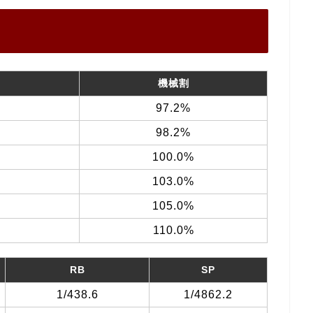
機械割
97.2%
98.2%
100.0%
103.0%
105.0%
110.0%
RB
SP
1/438.6
1/4862.2